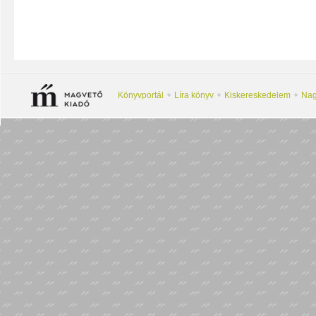
Könyvportál
Líra könyv
Kiskereskedelem
Nag