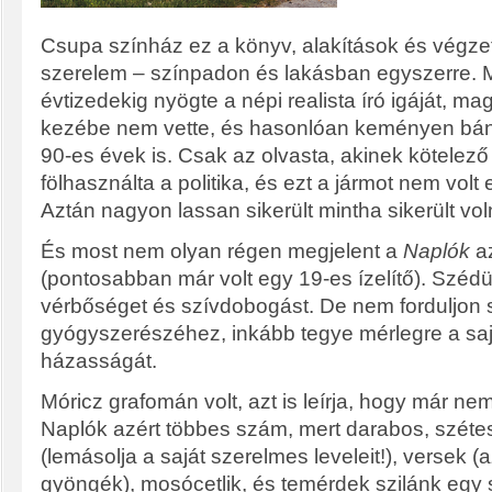
Csupa színház ez a könyv, alakítások és végzet
szerelem – színpadon és lakásban egyszerre. M
évtizedekig nyögte a népi realista író igáját, ma
kezébe nem vette, és hasonlóan keményen bánt
90-es évek is. Csak az olvasta, akinek kötelező 
fölhasználta a politika, és ezt a jármot nem volt 
Aztán nagyon lassan sikerült mintha sikerült vol
És most nem olyan régen megjelent a
Naplók
az
(pontosabban már volt egy 19-es ízelítő). Szédü
vérbőséget és szívdobogást. De nem forduljon 
gyógyszerészéhez, inkább tegye mérlegre a sajá
házasságát.
Móricz grafomán volt, azt is leírja, hogy már nem 
Naplók azért többes szám, mert darabos, szétes
(lemásolja a saját szerelmes leveleit!), versek 
gyöngék), mosócetlik, és temérdek szilánk egy