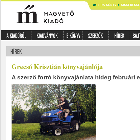
LÍRA KÖNYV
KISKERESK
Grecsó Krisztián könyvajánlója
A szerző forró könyvajánlata hideg februári e