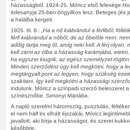
házasságból. 1924-25. Móricz első felesége Hol
édesanyja 25-ben öngyilkos lesz. Beteges (és 
a halálba kergeti.
1925. III. 8.:
„Ha a nő kiábrándul a férfiből, föltét
férfi kiábrándul a nőből, de az őbelőle nem: ne
addig tartja meg őt, amíg neki kell. A férj olyan, 
kell zárni az ólba a házasság karámjába, etetni, 
ha egyszer kiugrik, az egész személyzet rögtön
Minden szerződést úgy kell megkötni, hogy a 
megtárgyalt pont az legyen, hogy szükség ese
szakítani. Így kell megkötni a házassági szerződ
indulunk. Móricz a színpadi szerző beleszeret 
színésznőbe, Simonyi Máriába.
A napló szerelmi háromszög, pusztulás, félték
el nem hált és elhált éjszakái, Móricz legintimeb
javallott, aki bírja a házasságot, és szeret kukko
későbbre.