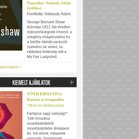
Pygmalion. Nádasdy Ádám
fordítása
Fordította: Nádasdy Ádám
George Bernard Shaw
drámája 1912 óta töretlen
népszerűségnek örvend: a
szegény virágáruslány és
a belőle dámát varázsló
nyelvész se veled, se
nélküled története lett a
My Fair Ladycímű...
újdonságok »
TÓTH KRISZTINA
Kánkán az üvegpadlón
Titkok és találkozások
Fantázia vagy valóság?
Tóth Krisztina
novelláskötetről
novelláskötetre térképezi
fel, hol élünk, milyenek
vagyunk. Szegények,