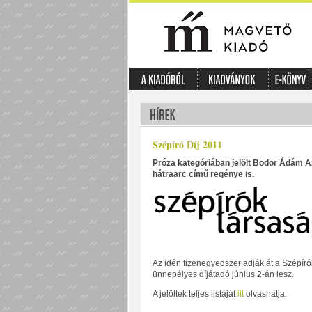
Szépíró Díj 2011
Próza kategóriában jelölt Bodor Ádám A
hátraarc című regénye is.
Az idén tizenegyedszer adják át a Szépírók
ünnepélyes díjátadó június 2-án lesz.
A jelöltek teljes listáját
itt
olvashatja.