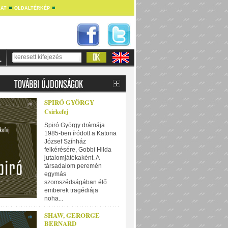
AT
OLDALTÉRKÉP
SPIRÓ GYÖRGY
Csirkefej
Spiró György drámája
1985-ben íródott a Katona
József Színház
felkérésére, Gobbi Hilda
jutalomjátékaként. A
társadalom peremén
egymás
szomszédságában élő
emberek tragédiája
noha...
SHAW, GERORGE
BERNARD