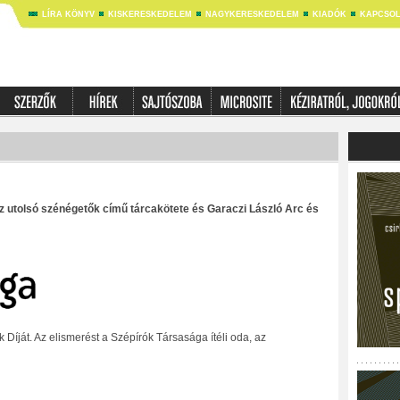
LÍRA KÖNYV
KISKERESKEDELEM
NAGYKERESKEDELEM
KIADÓK
KAPCSOL
z utolsó szénégetők című tárcakötete és Garaczi László Arc és
 Díját. Az elismerést a Szépírók Társasága ítéli oda, az