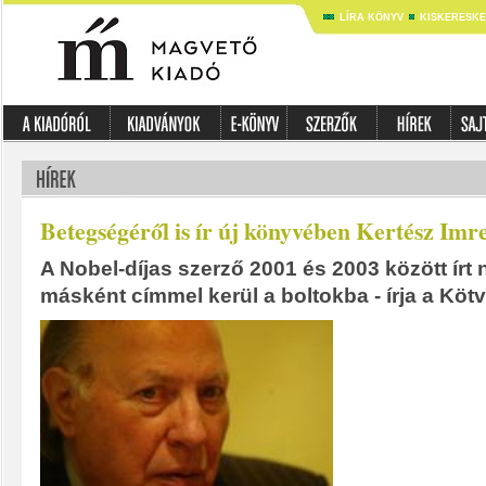
LÍRA KÖNYV
KISKERESK
Betegségéről is ír új könyvében Kertész Imr
A Nobel-díjas szerző 2001 és 2003 között írt
másként címmel kerül a boltokba - írja a Kötv