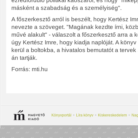
ezredforduló politikai káoszáról, és hogy "mik
másként a szabadság és a személyiség".
A főszerkesztő arról is beszélt, hogy Kertész Imr
nevezte a szöveget. "Magának kezdte írni, köz
művé alakult" - válaszolt a főszerkesztő arra a k
úgy Kertész Imre, hogy kiadja naplóját. A köny
kerül a boltokba, a hivatalos bemutatót a tervek 
án tartják.
Forrás: mti.hu
Könyvportál
Líra könyv
Kiskereskedelem
Nag