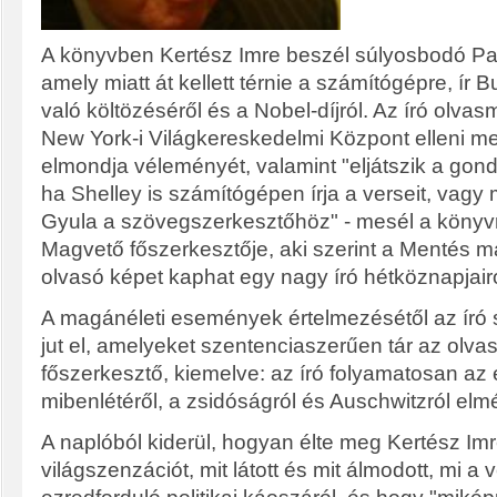
A könyvben Kertész Imre beszél súlyosbodó Par
amely miatt át kellett térnie a számítógépre, ír 
való költözéséről és a Nobel-díjról. Az író olva
New York-i Világkereskedelmi Központ elleni mer
elmondja véleményét, valamint "eljátszik a gondol
ha Shelley is számítógépen írja a verseit, vagy 
Gyula a szövegszerkesztőhöz" - mesél a könyvr
Magvető főszerkesztője, aki szerint a Mentés 
olvasó képet kaphat egy nagy író hétköznapjairó
A magánéleti események értelmezésétől az író 
jut el, amelyeket szentenciaszerűen tár az olva
főszerkesztő, kiemelve: az író folyamatosan az 
mibenlétéről, a zsidóságról és Auschwitzról elm
A naplóból kiderül, hogyan élte meg Kertész Imre
világszenzációt, mit látott és mit álmodott, mi 