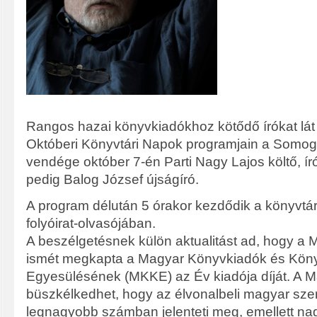
Rangos hazai könyvkiadókhoz kötődő írókat lát
Októberi Könyvtári Napok programjain a Somogy
vendége október 7-én Parti Nagy Lajos költő, ír
pedig Balog József újságíró.
A program délután 5 órakor kezdődik a könyvtár
folyóirat-olvasójában.
A beszélgetésnek külön aktualitást ad, hogy a 
ismét megkapta a Magyar Könyvkiadók és Köny
Egyesülésének (MKKE) az Év kiadója díját. A M
büszkélkedhet, hogy az élvonalbeli magyar sze
legnagyobb számban jelenteti meg, emellett na