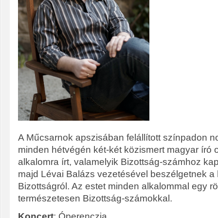
A Műcsarnok apszisában felállított színpadon 
minden hétvégén két-két közismert magyar író o
alkalomra írt, valamelyik Bizottság-számhoz ka
majd Lévai Balázs vezetésével beszélgetnek a 
Bizottságról. Az estet minden alkalommal egy rö
természetesen Bizottság-számokkal.
Koncert
: Óperenczia