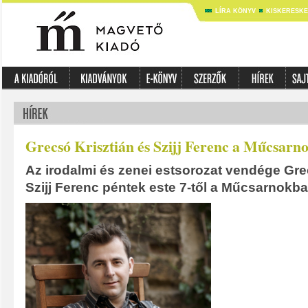
LÍRA KÖNYV
KISKERESK
Grecsó Krisztián és Szijj Ferenc a Műcsarn
Az irodalmi és zenei estsorozat vendége Gre
Szijj Ferenc péntek este 7-től a Műcsarnokba