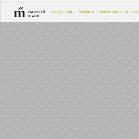
Könyvportál
Líra könyv
Kiskereskedelem
Nag