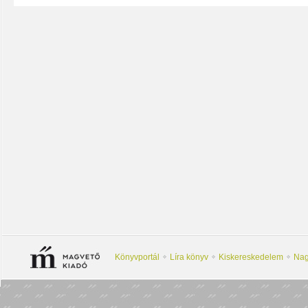
Könyvportál
Líra könyv
Kiskereskedelem
Nag