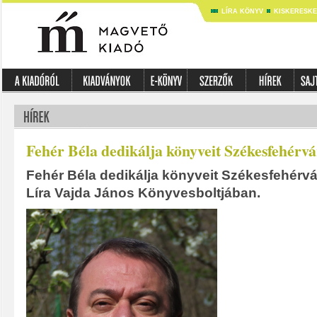
LÍRA KÖNYV
KISKERESK
Fehér Béla dedikálja könyveit Székesfehérv
Fehér Béla dedikálja könyveit Székesfehérvá
Líra Vajda János Könyvesboltjában.