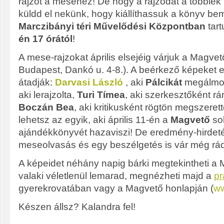
rajzot a meséhez! De hogy a rajzodat a többie
küldd el nekünk, hogy kiállíthassuk a könyv bem
Marczibányi téri Művelődési Központban
tar
én 17 órától
!
A mese-rajzokat április elsejéig várjuk a Magve
Budapest, Dankó u. 4-8.). A beérkező képeket elb
átadják:
Darvasi László
, aki
Pálcikát
megálmo
aki lerajzolta,
Turi Tímea
, aki szerkesztőként r
Boczán Bea
, aki kritikusként rögtön megszeret
lehetsz az egyik, aki április 11-én a
Magvető
so
ajándékkönyvét hazaviszi! De eredmény-hirdetés
meseolvasás és egy beszélgetés is vár még rád
A képeidet néhány napig bárki megtekintheti a 
valaki véletlenül lemarad, megnézheti majd a
pr
gyerekrovatában vagy a Magvető honlapján (
w
Készen állsz? Kalandra fel!