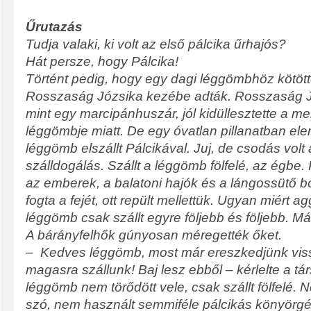
Űrutazás
Tudja valaki, ki volt az első pálcika űrhajós?
Hát persze, hogy Pálcika!
Történt pedig, hogy egy dagi léggömbhöz kötött
Rosszaság Józsika kezébe adták. Rosszaság Jó
mint egy marcipánhuszár, jól kidüllesztette a mel
léggömbje miatt. De egy óvatlan pillanatban ele
léggömb elszállt Pálcikával. Juj, de csodás volt 
szálldogálás. Szállt a léggömb fölfelé, az égbe. 
az emberek, a balatoni hajók és a lángossütő b
fogta a fejét, ott repült mellettük. Ugyan miért 
léggömb csak szállt egyre följebb és följebb. Már 
A bárányfelhők gúnyosan méregették őket.
– Kedves léggömb, most már ereszkedjünk vissz
magasra szállunk! Baj lesz ebből – kérlelte a tá
léggömb nem törődött vele, csak szállt fölfelé.
szó, nem használt semmiféle pálcikás könyörgés