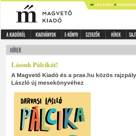
LÍRA KÖNYV
KISKERESK
Lássuk Pálcikát!
A Magvető Kiadó és a prae.hu közös rajzpál
László új mesekönyvéhez