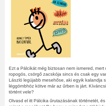
Ezt a Pálcikát még biztosan nem ismered, mer
ropogós, csörgő zacskója sincs és csak egy van
László legújabb mesehőse, aki egyik kalandja 
léggömbhöz kötve már az űrben is járt. Kíváncs
történt vele?
Olvasd el itt Pálcika űrutazásának történetét, és 