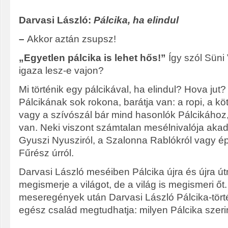
Darvasi László:
Pálcika, ha elindul
–
Akkor aztán zsupsz!
„Egyetlen pálcika is lehet hős!”
Így szól Süni 
igaza lesz-e vajon?
Mi történik egy pálcikával, ha elindul? Hova jut?
Pálcikának sok rokona, barátja van: a ropi, a kö
vagy a szívószál bár mind hasonlók Pálcikához
van. Neki viszont számtalan mesélnivalója aka
Gyuszi Nyusziról, a Szalonna Rablókról vagy é
Fűrész úrról.
Darvasi László meséiben Pálcika újra és újra út
megismerje a világot, de a világ is megismeri őt.
meseregények után Darvasi László Pálcika-tört
egész család megtudhatja: milyen Pálcika szerin