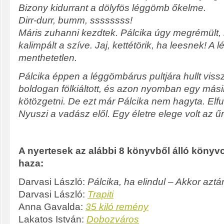
Bizony kidurrant a dölyfös léggömb őkelme.
Dirr-durr, bumm, ssssssss!
Máris zuhanni kezdtek. Pálcika úgy megrémült,
kalimpált a szíve. Jaj, kettétörik, ha leesnek! 
menthetetlen.
Pálcika éppen a léggömbárus pultjára hullt viss
boldogan fölkiáltott, és azon nyomban egy más
kötözgetni. De ezt már Pálcika nem hagyta. Elfut
Nyuszi a vadász elől. Egy életre elege volt az 
A nyertesek az alábbi 8 könyvből álló könyv
haza:
Darvasi László:
Pálcika, ha elindul – Akkor azt
Darvasi László:
Trapiti
Anna Gavalda:
35 kiló remény
Lakatos István:
Dobozváros