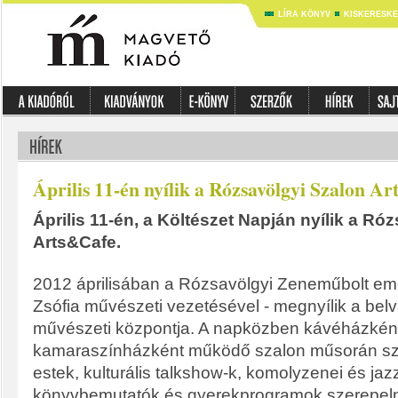
LÍRA KÖNYV
KISKERESK
Április 11-én nyílik a Rózsavölgyi Szalon A
Április 11-én, a Költészet Napján nyílik a Ró
Arts&Cafe.
2012 áprilisában a Rózsavölgyi Zeneműbolt eme
Zsófia művészeti vezetésével - megnyílik a bel
művészeti központja. A napközben kávéházként
kamaraszínházként működő szalon műsorán szí
estek, kulturális talkshow-k, komolyzenei és jaz
könyvbemutatók és gyerekprogramok szerepel