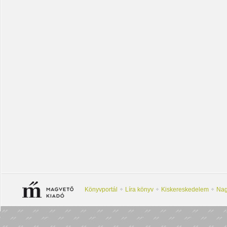
Könyvportál
Líra könyv
Kiskereskedelem
Nag