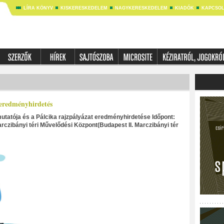
LÍRA KÖNYV
KISKERESKEDELEM
NAGYKERESKEDELEM
KIADÓK
KAPCSOL
 eredményhirdetés
tatója és a Pálcika rajzpályázat eredményhirdetése Időpont:
Marczibányi téri Művelődési Központ(Budapest II. Marczibányi tér