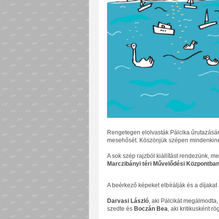
Rengetegen elolvasták Pálcika űrutazásána
mesehősét. Köszönjük szépen mindenkinek,
A sok szép rajzból kiállítást rendezünk, m
Marczibányi téri Művelődési Központba
A beérkező képeket elbírálják és a díjakat 
Darvasi László
, aki Pálcikát megálmodta
szedte és
Boczán Bea
, aki kritikusként r