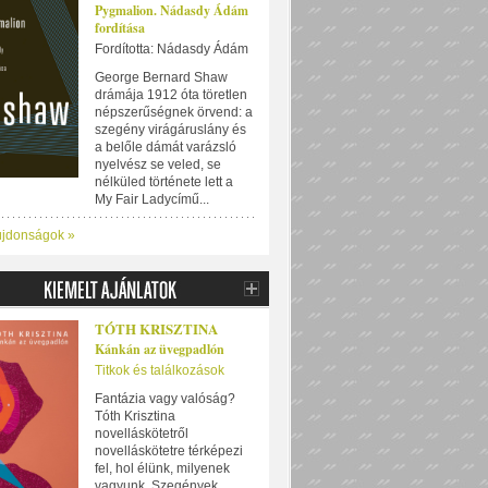
Pygmalion. Nádasdy Ádám
fordítása
Fordította: Nádasdy Ádám
George Bernard Shaw
drámája 1912 óta töretlen
népszerűségnek örvend: a
szegény virágáruslány és
a belőle dámát varázsló
nyelvész se veled, se
nélküled története lett a
My Fair Ladycímű...
újdonságok »
TÓTH KRISZTINA
Kánkán az üvegpadlón
Titkok és találkozások
Fantázia vagy valóság?
Tóth Krisztina
novelláskötetről
novelláskötetre térképezi
fel, hol élünk, milyenek
vagyunk. Szegények,