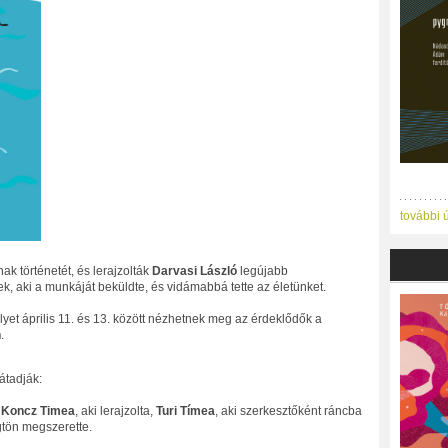
további 
k történetét, és lerajzolták
Darvasi László
legújabb
 aki a munkáját beküldte, és vidámabbá tette az életünket.
elyet április 11. és 13. között nézhetnek meg az érdeklődők a
n
.
átadják:
,
Koncz Timea
, aki lerajzolta,
Turi Tímea
, aki szerkesztőként ráncba
ögtön megszerette.