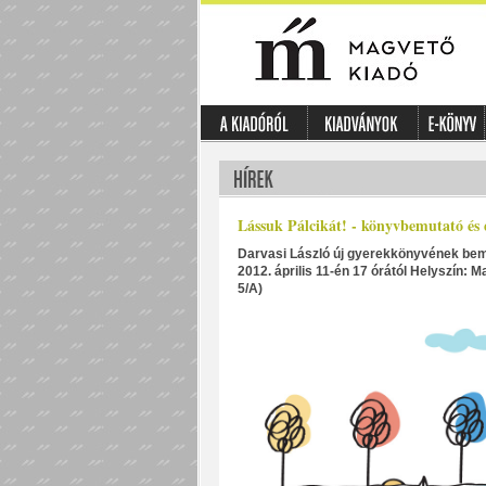
Lássuk Pálcikát! - könyvbemutató és
Darvasi László új gyerekkönyvének bemu
2012. április 11-én 17 órától Helyszín: 
5/A)