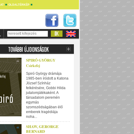
AT
OLDALTÉRKÉP
SPIRÓ GYÖRGY
Csirkefej
Spiró György drámája
1985-ben íródott a Katona
József Színház
felkérésére, Gobbi Hilda
jutalomjátékaként. A
társadalom peremén
egymás
szomszédságában élő
emberek tragédiája
noha...
SHAW, GERORGE
BERNARD