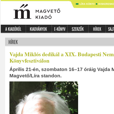
LÍRA KÖNYV
KISKERESK
Vajda Miklós dedikál a XIX. Budapesti Nem
Könyvfesztiválon
Április 21-én, szombaton 16–17 óráig Vajda M
Magvető/Líra standon.