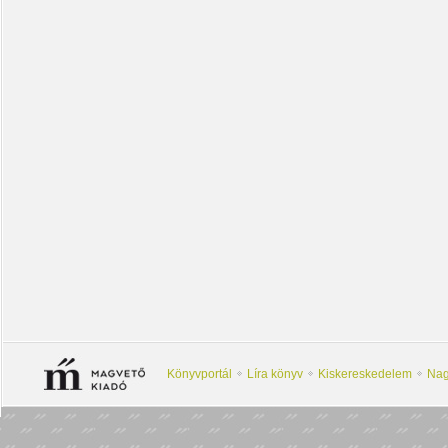
Könyvportál
Líra könyv
Kiskereskedelem
Nag