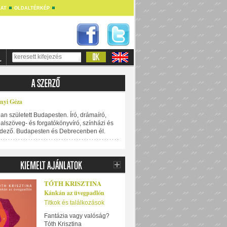
AT
OLDALTÉRKÉP
nyi Géza
an született Budapesten. Író, drámaíró,
dalszöveg- és forgatókönyvíró, színházi és
ndező. Budapesten és Debrecenben él.
TÓTH KRISZTINA
Kánkán az üvegpadlón
Titkok és találkozások
Fantázia vagy valóság?
Tóth Krisztina