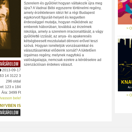
Szerelem és gyűlölet hogyan váltakozik újra meg
újra? A Vadnai Bébi egyszerre történelmi regény,
amely érzékletesen idézi fel a régi Budapest
egykorvolt figuráit-helyeit és kegyetlen
érdességgel mutatja, hogyan működnek az
emberek háborúban; továbbá az érzelmek
> O
iskolája, amely a szerelem irracionalitását, a vágy
gyűlöletté izzását, az anya- és apakeresés
kétségbeesett mozdulatait démoni erővel teszi
szóvá. Hogyan ismételjük vonzásainkkal és
választásainkkal elődeink sorsát? A lüktetően
izgalmas regény, melynek nagyfokú a
valóságalapja, nemcsak ezekre a kérdésekre ad
szenzációsan érdekes választ.
2013-09-17
63 14 3122 3
296 oldal
et: 123 x 184
Ára: 3499 Ft
> O
lvasson bele!
NYVBEN IS