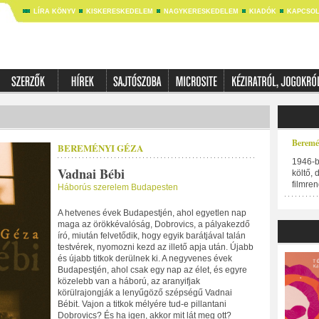
LÍRA KÖNYV
KISKERESKEDELEM
NAGYKERESKEDELEM
KIADÓK
KAPCSOL
Beremé
BEREMÉNYI GÉZA
1946-b
Vadnai Bébi
költő, 
filmre
Háborús szerelem Budapesten
A hetvenes évek Budapestjén, ahol egyetlen nap
maga az örökkévalóság, Dobrovics, a pályakezdő
író, miután felvetődik, hogy egyik barátjával talán
testvérek, nyomozni kezd az illető apja után. Újabb
és újabb titkok derülnek ki. A negyvenes évek
Budapestjén, ahol csak egy nap az élet, és egyre
közelebb van a háború, az aranyifjak
körülrajongják a lenyűgöző szépségű Vadnai
Bébit. Vajon a titkok mélyére tud-e pillantani
Dobrovics? És ha igen, akkor mit lát meg ott?