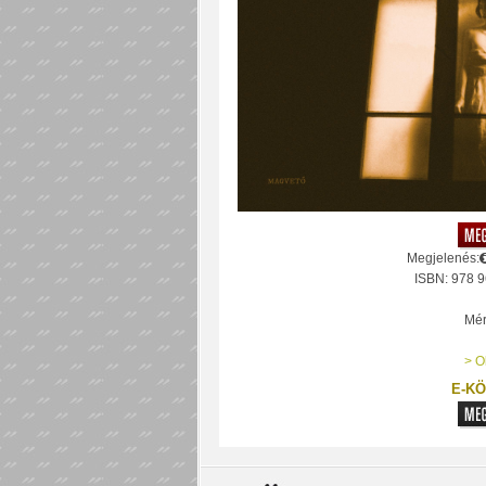
Megjelenés:
ISBN: 978 9
Mér
> O
E-KÖ