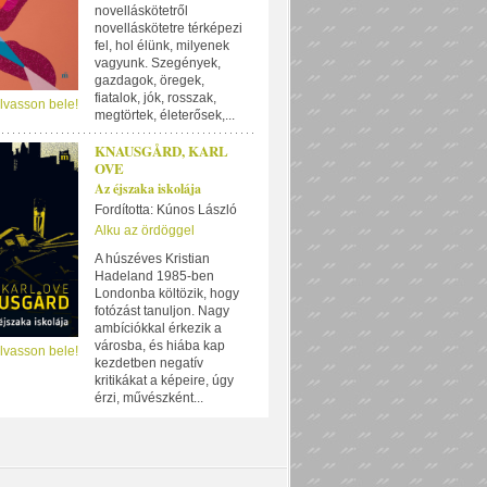
novelláskötetről
novelláskötetre térképezi
fel, hol élünk, milyenek
vagyunk. Szegények,
gazdagok, öregek,
fiatalok, jók, rosszak,
lvasson bele!
megtörtek, életerősek,...
KNAUSGÅRD, KARL
OVE
Az éjszaka iskolája
Fordította: Kúnos László
Alku az ördöggel
A húszéves Kristian
Hadeland 1985-ben
Londonba költözik, hogy
fotózást tanuljon. Nagy
ambíciókkal érkezik a
városba, és hiába kap
lvasson bele!
kezdetben negatív
kritikákat a képeire, úgy
érzi, művészként...