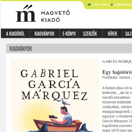
LÍRA KÖNYV
KISKERESK
GARCÍA MÁRQU
Egy hajótöröt
Fordította: Xantus 
A Nobel-díjas író 
története, ,,aki tí
mentőcsónakban, é
hősének kiáltották 
csókjukkal, rekl
meggazdagodott, ma
egyszer s mindenkor
García Márquez 19
hajótörést szenved
majd 1970-ben jele