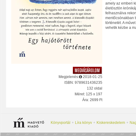
amely az emberi ki
életösztön króniká
felhasználva rekons
mentőcsónakban töl
történetét. A műve
vehetik kézbe a m
Megjelenés:
2018-01-25
ISBN: 9789631436235
132 oldal
Méret: 125 x 197
Ára: 2699 Ft
Könyvportál
Líra könyv
Kiskereskedelem
Nag