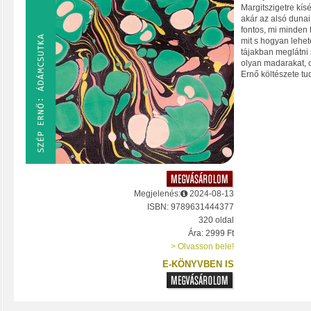
Margitszigetre kísé
akár az alsó dunai
fontos, mi minden
mit s hogyan lehet
tájakban meglátni 
olyan madarakat, 
Ernő költészete tu
Megjelenés:
2024-08-13
ISBN: 9789631444377
320 oldal
Ára: 2999 Ft
> Olvasson bele!
E-KÖNYVBEN IS