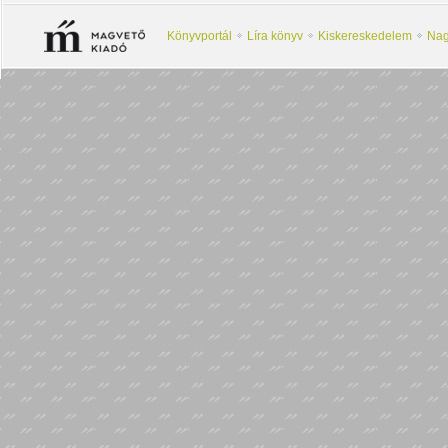
Könyvportál
Líra könyv
Kiskereskedelem
Nag