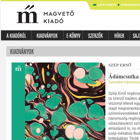
LÍRA KÖNYV
KISKERESK
SZÉP ERNŐ
Ádámcsutka
Szerelmi háromsz
Szép Ernő regénye
(a szerző sajátos 
viszonyt létesít e
majd megismerkedik
színinövendékkel 
háromszög regény
választásokról szó
elmúlásról is, no 
szép-mélabús Buda
kritikájában Török 