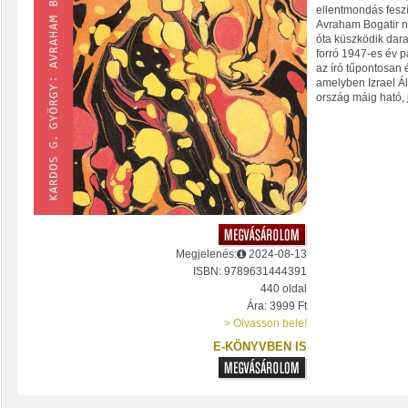
ellentmondás feszí
Avraham Bogatir na
óta küszködik dara
forró 1947-es év p
az író tűpontosan é
amelyben Izrael Ál
ország máig ható, j
Megjelenés:
2024-08-13
ISBN: 9789631444391
440 oldal
Ára: 3999 Ft
> Olvasson bele!
E-KÖNYVBEN IS