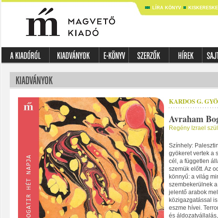
LÍRA KÖNYV
KISKERESK
KARDOS G. GYÖ
Avraham Bog
Regény Izrael szül
Színhely: Paleszti
gyökeret vertek a s
cél, a független á
szemük előtt. Az 
könnyű: a világ mi
szembekerülnek a
jelentő arabok mel
közigazgatással i
eszme hívei. Terro
és áldozatvállalás