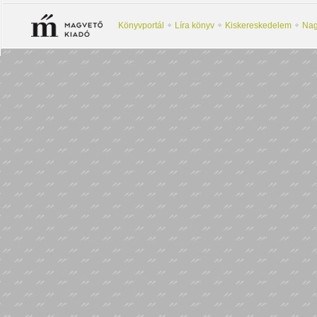
Könyvportál
Líra könyv
Kiskereskedelem
Nag