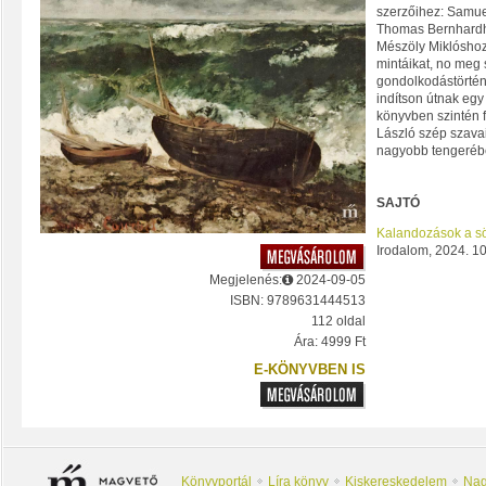
szerzőihez: Samue
Thomas Bernhardh
Mészöly Miklóshoz
mintáikat, no meg s
gondolkodástörténe
indítson útnak egy
könyvben szintén f
László szép szavai
nagyobb tengeréb
SAJTÓ
Kalandozások a sö
Irodalom, 2024. 10
Megjelenés:
2024-09-05
ISBN: 9789631444513
112 oldal
Ára: 4999 Ft
E-KÖNYVBEN IS
Könyvportál
Líra könyv
Kiskereskedelem
Nag