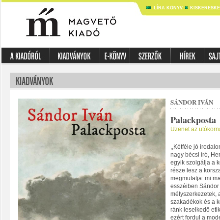
LÍRA KÖNYV
KISKERESK
SÁNDOR IVÁN
Palackposta
Üzenet az utókorn
,,Kétféle jó irodal
nagy bécsi író, He
egyik szolgálja a k
része lesz a korsz
megmutatja: mi ma
esszéiben Sándor Iv
mélyszerkezetek, a
szakadékok és a k
ránk leselkedő etik
ezért fordul a mod