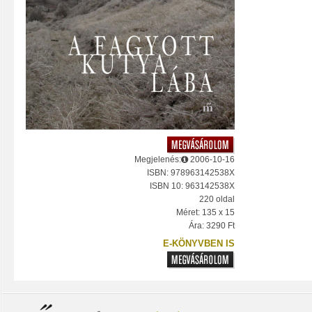
Megjelenés:
2006-10-16
ISBN: 978963142538X
ISBN 10: 963142538X
220 oldal
Méret: 135 x 15
Ára: 3290 Ft
E-KÖNYVBEN IS