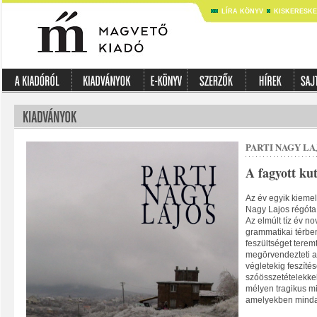
LÍRA KÖNYV
KISKERESK
PARTI NAGY LA
A fagyott ku
Az év egyik kieme
Nagy Lajos régóta 
Az elmúlt tíz év no
grammatikai térben
feszültséget terem
megörvendezteti 
végletekig feszítés
szóösszetételekkel
mélyen tragikus m
amelyekben mindan