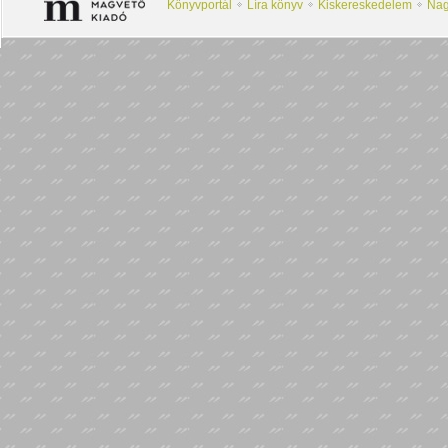
Könyvportál
Líra könyv
Kiskereskedelem
Nag