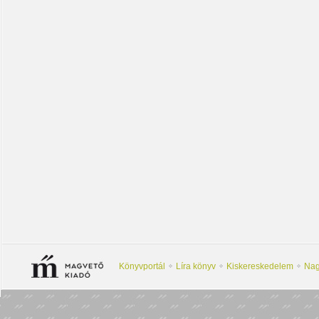
Könyvportál
Líra könyv
Kiskereskedelem
Nag