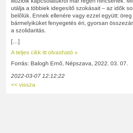
illúzióik kapcsolatukról már régen nincsenek. M
utálja a többiek idegesítő szokásait – az idők so
belőlük. Ennek ellenére vagy ezzel együtt: öreg
bármelyiküket fenyegetés éri, gyorsan összez
a szolidaritás.
[…]
A teljes cikk itt olvasható »
Forrás: Balogh Ernő, Népszava, 2022. 03. 07.
2022-03-07 12:12:22
<< vissza