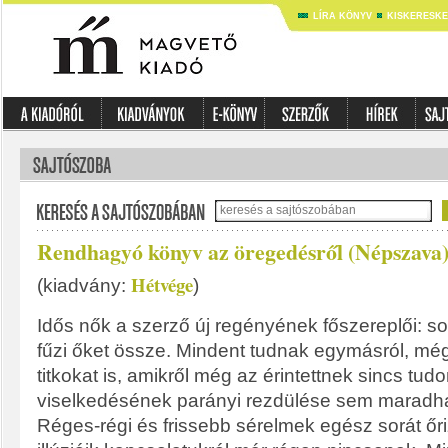
LÍRA KÖNYV
KISKERESK
Rendhagyó könyv az öregedésről (Népszava
Hétvége
(kiadvány:
)
Idős nők a szerző új regényének főszereplői: s
fűzi őket össze. Mindent tudnak egymásról, mé
titkokat is, amikről még az érintettnek sincs tu
viselkedésének parányi rezdülése sem maradhat 
Réges-régi és frissebb sérelmek egész sorát ő