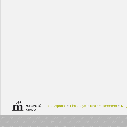
Könyvportál
Líra könyv
Kiskereskedelem
Nag