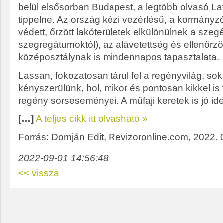
belül elsősorban Budapest, a legtöbb olvasó La
tippelne. Az ország kézi vezérlésű, a kormányzó
védett, őrzött lakóterületek elkülönülnek a sze
szegregátumoktól), az alávetettség és ellenőrz
középosztálynak is mindennapos tapasztalata.
Lassan, fokozatosan tárul fel a regényvilág, soká
kényszerülünk, hol, mikor és pontosan kikkel is
regény sorseseményei. A műfaji keretek is jó id
[…]
A teljes cikk itt olvasható »
Forrás: Domján Edit, Revizoronline.com, 2022. 
2022-09-01 14:56:48
<< vissza