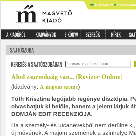
LÍRA KÖNYV
KISKERESK
Ahol zsarnokság van... (Revizor Online)
A majom szeme
(kiadvány:
)
Tóth Krisztina legújabb regénye disztópia. P
olvashatjuk ki belőle, hanem a jelent látjuk ál
DOMJÁN EDIT RECENZIÓJA.
Ha a személy- és utcanevekből nem derülne ki, 
új művének, A majom szemének a színhelye Ma