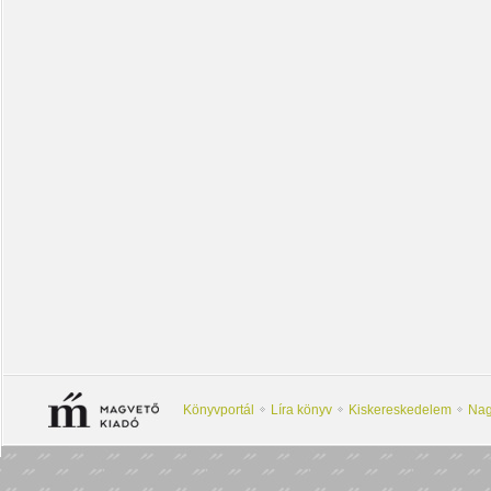
Könyvportál
Líra könyv
Kiskereskedelem
Nag