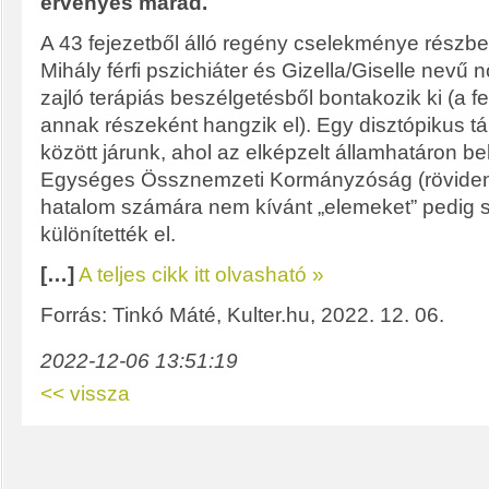
érvényes marad.
A 43 fejezetből álló regény cselekménye részbe
Mihály férfi pszichiáter és Gizella/Giselle nevű 
zajló terápiás beszélgetésből bontakozik ki (a fe
annak részeként hangzik el). Egy disztópikus t
között járunk, ahol az elképzelt államhatáron be
Egységes Össznemzeti Kormányzóság (röviden
hatalom számára nem kívánt „elemeket” pedig
különítették el.
[…]
A teljes cikk itt olvasható »
Forrás: Tinkó Máté, Kulter.hu, 2022. 12. 06.
2022-12-06 13:51:19
<< vissza