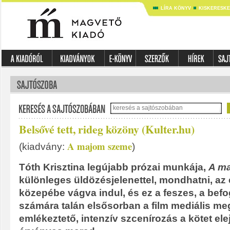
LÍRA KÖNYV
KISKERESK
Belsővé tett, rideg közöny (Kulter.hu)
A majom szeme
(kiadvány:
)
Tóth Krisztina legújabb prózai munkája,
A m
különleges üldözésjelenettel, mondhatni, a
közepébe vágva indul, és ez a feszes, a bef
számára talán elsősorban a film mediális me
emlékeztető, intenzív szcenírozás a kötet ele