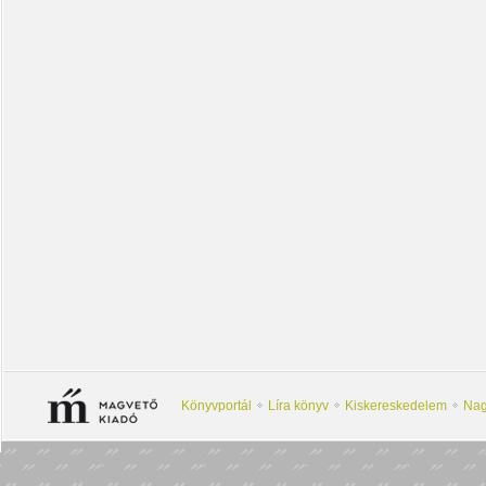
Könyvportál
Líra könyv
Kiskereskedelem
Nag