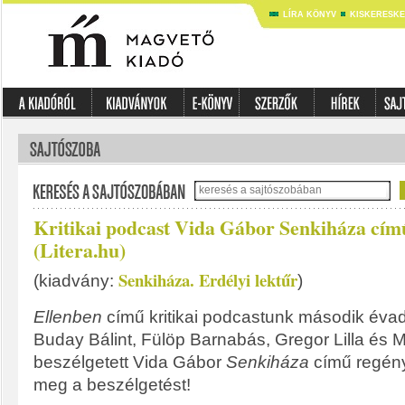
LÍRA KÖNYV
KISKERESK
Kritikai podcast Vida Gábor Senkiháza cím
(Litera.hu)
Senkiháza. Erdélyi lektűr
(kiadvány:
)
Ellenben
című kritikai podcastunk második év
Buday Bálint, Fülöp Barnabás, Gregor Lilla és M
beszélgetett Vida Gábor
Senkiháza
című regény
meg a beszélgetést!