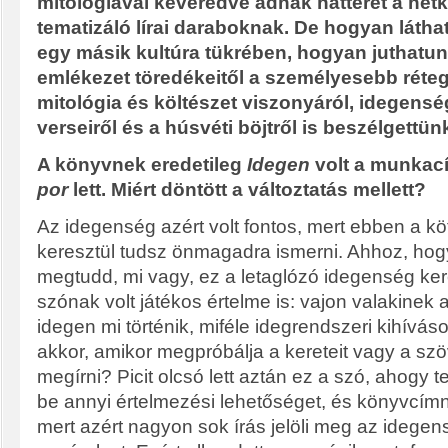
mitológiával keveredve adnak hátteret a hét
tematizáló lírai daraboknak. De hogyan láth
egy másik kultúra tükrében, hogyan juthatun
emlékezet töredékeitől a személyesebb réte
mitológia és költészet viszonyáról, idegenség
verseiről és a húsvéti böjtről is beszélgettün
A könyvnek eredetileg
Idegen
volt a munkac
por
lett. Miért döntött a változtatás mellett?
Az idegenség azért volt fontos, mert ebben a k
keresztül tudsz önmagadra ismerni. Ahhoz, ho
megtudd, mi vagy, ez a letaglózó idegenség ke
szónak volt játékos értelme is: vajon valakinek
idegen mi történik, miféle idegrendszeri kihívás
akkor, amikor megpróbálja a kereteit vagy a szöv
megírni? Picit olcsó lett aztán ez a szó, ahogy te
be annyi értelmezési lehetőséget, és könyvcímn
mert azért nagyon sok írás jelöli meg az idegen