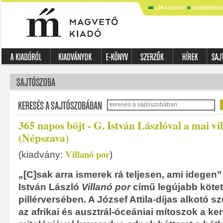
LÍRA KÖNYV
KISKERESK
365 napos böjt - G. István Lászlóval a mai vi
(Népszava)
Villanó por
(kiadvány:
)
„[C]sak arra ismerek rá teljesen, ami idegen”
István László
Villanó por
című legújabb köte
pillérversében. A József Attila-díjas alkotó s
az afrikai és ausztrál-óceániai mítoszok a ke