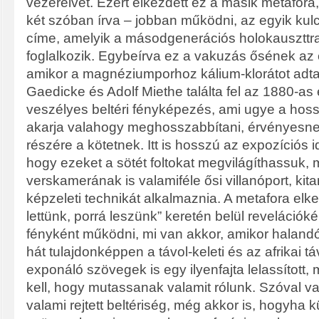
vezérelvet. Ezért elkezdett ez a másik metafora, 
két szóban írva – jobban működni, az egyik kul
címe, amelyik a másodgenerációs holokauszttra
foglalkozik. Egybeírva ez a vakuzás ősének az
amikor a magnéziumporhoz kálium-klorátot adt
Gaedicke és Adolf Miethe találta fel az 1880-as
veszélyes beltéri fényképezés, ami ugye a hoss
akarja valahogy meghosszabbítani, érvényesne
részére a kötetnek. Itt is hosszú az expozíciós i
hogy ezeket a sötét foltokat megvilágíthassuk, 
verskamerának is valamiféle ősi villanóport, kita
képzeleti technikát alkalmaznia. A metafora elke
lettünk, porrá leszünk” keretén belül revelációké
fényként működni, mi van akkor, amikor halandó
hát tulajdonképpen a távol-keleti és az afrikai tá
exponáló szövegek is egy ilyenfajta lelassított, 
kell, hogy mutassanak valamit rólunk. Szóval v
valami rejtett beltériség, még akkor is, hogyha 