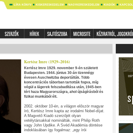
LÍRA KÖNYV
KISKERESKEDELEM
NAGYKERESKEDELEM
KIADÓK
KAPCSOL
Kertész Imre (1929–2016)
Kertész Imre 1929. november 9-én született
Budapesten. 1944. június 30-án tizennégy
évesen Auschwitzba deportálták. Több
koncentrációs táborban tartották fogva, míg
végül a lágerek felszabadítása után, 1945-ben
tért haza Magyarországra, ahol újságírásból és
fizikai munkából élt.
2002. október 10-én, a világon először magyar
író, Kertész Imre kapta az irodalmi Nobel-díjat.
A Magvető Kiadó szerzőjét olyan
vetélytársakkal nominálták, mint Philip Roth
vagy John Updike. A Svéd Akadémia döntése
indoklásában így fogalmaz: „egy írói