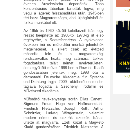
évesen Auschwitzba deportálták. Több
koncentrációs táborban tartották fogva, míg
> O
végül a lágerek felszabadítása után, 1945-ben
tért haza Magyarországra, ahol újságírásból és
fizikai munkából élt.
Az 1955 és 1960 között keletkezett írási egy
részét beépítette az 1960-tól 1973-ig írt első
regényébe, a
Sorstalanság
ba. A nyolcvanas
években írói és műfordítói munkái jelentették
megélhetését, a sikert csak az évtized
második fele és a magyarországi
rendszerváltás hozta meg számára. Lelkes
fogadtatásra talált német nyelvterületen,
összegyűjtött művei 1999-ben a Rowohlt Kiadó
gondozásában jelentek meg. 1998 óta a
> O
darmstadti Deutsche Akademie für Sprache
und Dichtung tagja. 2009 októberében rendes
tagjává fogadta a Széchenyi Irodalmi és
Művészeti Akadémia.
Műfordítói tevékenysége során Elias Canetti,
Sigmund Freud, Hugo von Hoffmannstahl,
Friedrich Nietzsche, Joseph Roth, Arthur
Schnitzler, Ludwig Wittgenstein, valamint
modern német és osztrák szerzők írásait
ültette át magyarra. Ezek közül a Magvető
Kiadó gondozásában Friedrich Nietzsche
A