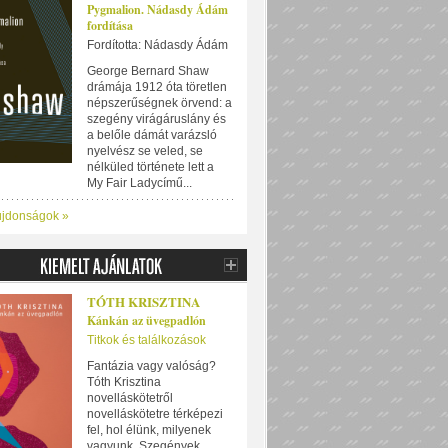
Pygmalion. Nádasdy Ádám
fordítása
Fordította: Nádasdy Ádám
George Bernard Shaw
drámája 1912 óta töretlen
népszerűségnek örvend: a
szegény virágáruslány és
a belőle dámát varázsló
nyelvész se veled, se
nélküled története lett a
My Fair Ladycímű...
újdonságok »
TÓTH KRISZTINA
Kánkán az üvegpadlón
Titkok és találkozások
Fantázia vagy valóság?
Tóth Krisztina
novelláskötetről
novelláskötetre térképezi
fel, hol élünk, milyenek
vagyunk. Szegények,