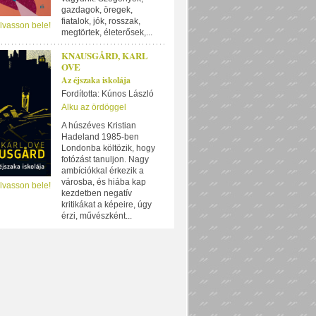
gazdagok, öregek,
fiatalok, jók, rosszak,
lvasson bele!
megtörtek, életerősek,...
KNAUSGÅRD, KARL
OVE
Az éjszaka iskolája
Fordította: Kúnos László
Alku az ördöggel
A húszéves Kristian
Hadeland 1985-ben
Londonba költözik, hogy
fotózást tanuljon. Nagy
ambíciókkal érkezik a
városba, és hiába kap
lvasson bele!
kezdetben negatív
kritikákat a képeire, úgy
érzi, művészként...