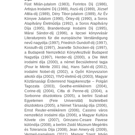
Füst Milán-jutalom (1983), Forintos Díj (1986),
Artisjus Irodalmi Díj (1988), Aszú-díj (1989), József
Attila-díj (1989), Déry Tibor-jutalom (1989), Az Év
Könyve Jutalom (1990), Örley-díj (1990), a Soros
Alapítvány Életműdíja (1992), a Soros Alapítvány
Díja (1995), Brandenburgi Irodalmi Díj (1995),
Márai Sándor-díj (1996), a lipcsei könyvvásár
Literaturpreis für die europäische Verständigung
nevű nagydíja (1997), Friedrich Gundolf-díj (1997),
Kossuth-díj (1997), Jeanette Schocken-díj (1997),
a Budapesti Nemzetközi Könyvfesztivál Budapest
Nagydíja (1997), Herder-díj (2000), a Die Welt
irodalmi díja (2000), a német Becsületrend tagja
(Pour le Mérite 2001 óta), Hans Sahl-díj (2002),
irodalmi Nobel-díj (2002), a Győri Könyvszalon
alkotói díja (2002), YIVO életmű-díj (2003), Magyar
Köztársasági Érdemrend Nagykeresztje – Polgári
Tagozata (2003), Goethe-emlékérem (2004),
Corine-díj (2004), Citta di Penne-díj (2004), a
Sorbonne díszdoktora (2005), a berlini Szabad
Egyetemen (Feie Universität) tiszteletbeli
díszdoktora (2005), a Német Társaság díja (2006),
Ernst Reuter-emlékérem (2006), Cassino város
nemzetközi irodalmi díja (2006), a Magyar Kultúra
Követe cím (2007), Grinzano-Cesare Pavese
különdíja (2008), a berlini Zsidó Múzeum Megértés
és Tolerancia Díja (2008), Jean Amery-díj (2009),
Vermeil-nagyérem (2011), Magyar Szent István