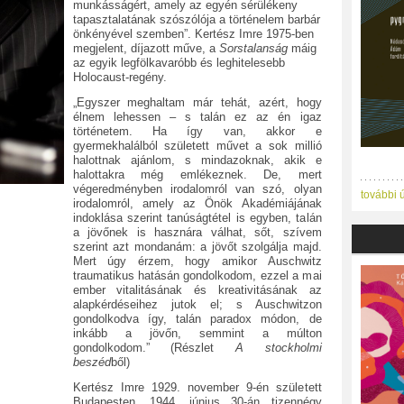
munkásságért, amely az egyén sérülékeny
tapasztalatának szószólója a történelem barbár
önkényével szemben”. Kertész Imre 1975-ben
megjelent, díjazott műve, a
Sorstalanság
máig
az egyik legfölkavaróbb és leghitelesebb
Holocaust-regény.
„Egyszer meghaltam már tehát, azért, hogy
élnem lehessen – s talán ez az én igaz
történetem. Ha így van, akkor e
gyermekhalálból született művet a sok millió
halottnak ajánlom, s mindazoknak, akik e
halottakra még emlékeznek. De, mert
végeredményben irodalomról van szó, olyan
további 
irodalomról, amely az Önök Akadémiájának
indoklása szerint tanúságtétel is egyben, talán
a jövőnek is hasznára válhat, sőt, szívem
szerint azt mondanám: a jövőt szolgálja majd.
Mert úgy érzem, hogy amikor Auschwitz
traumatikus hatásán gondolkodom, ezzel a mai
ember vitalitásának és kreativitásának az
alapkérdéseihez jutok el; s Auschwitzon
gondolkodva így, talán paradox módon, de
inkább a jövőn, semmint a múlton
gondolkodom.” (Részlet
A stockholmi
beszéd
ből)
Kertész Imre 1929. november 9-én született
Budapesten. 1944. június 30-án tizennégy