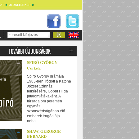
AT
OLDALTÉRKÉP
SPIRÓ GYÖRGY
Csirkefej
Spiró György drámája
1985-ben íródott a Katona
József Színház
felkérésére, Gobbi Hilda
jutalomjátékaként. A
társadalom peremén
egymás
szomszédságában élő
emberek tragédiája
noha...
SHAW, GERORGE
BERNARD