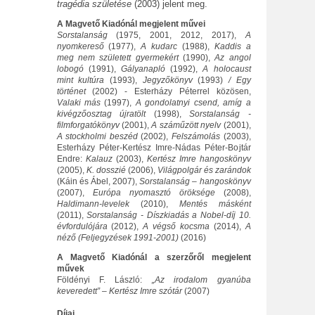
tragédia születése
(2003) jelent meg.
A Magvető Kiadónál megjelent művei
Sorstalanság
(1975, 2001, 2012, 2017),
A
nyomkereső
(1977),
A kudarc
(1988),
Kaddis a
meg nem született gyermekért
(1990),
Az angol
lobogó
(1991),
Gályanapló
(1992),
A holocaust
mint kultúra
(1993),
Jegyzőkönyv
(1993)
/ Egy
történet
(2002) - Esterházy Péterrel közösen,
Valaki más
(1997),
A gondolatnyi csend, amíg a
kivégzőosztag újratölt
(1998),
Sorstalanság -
filmforgatókönyv
(2001),
A száműzött nyelv
(2001),
A stockholmi beszéd
(2002),
Felszámolás
(2003),
Esterházy Péter-Kertész Imre-Nádas Péter-Bojtár
Endre:
Kalauz
(2003),
Kertész Imre hangoskönyv
(2005),
K. dosszié
(2006),
Világpolgár és zarándok
(Káin és Ábel, 2007),
Sorstalanság – hangoskönyv
(2007),
Európa nyomasztó öröksége
(2008),
Haldimann-levelek
(2010),
Mentés másként
(2011),
Sorstalanság - Díszkiadás a Nobel-díj 10.
évfordulójára
(2012),
A végső kocsma
(2014),
A
néző (Feljegyzések 1991-2001)
(2016)
A Magvető Kiadónál a szerzőről megjelent
művek
Földényi F. László:
„Az irodalom gyanúba
keveredett” – Kertész Imre szótár
(2007)
Díjai