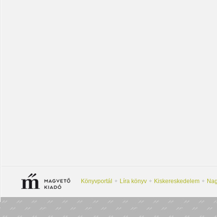
Könyvportál
Líra könyv
Kiskereskedelem
Nag