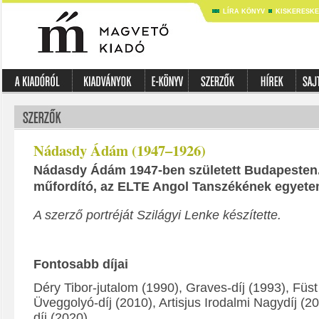
LÍRA KÖNYV
KISKERESK
Nádasdy Ádám (1947–1926)
Nádasdy Ádám 1947-ben született Budapesten. 
műfordító, az ELTE Angol Tanszékének egyetem
A szerző portréját Szilágyi Lenke készítette.
Fontosabb díjai
Déry Tibor-jutalom (1990), Graves-díj (1993), Füst 
Üveggolyó-díj (2010), Artisjus Irodalmi Nagydíj (2
díj (2020)