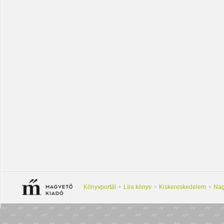
Könyvportál
Líra könyv
Kiskereskedelem
Nag