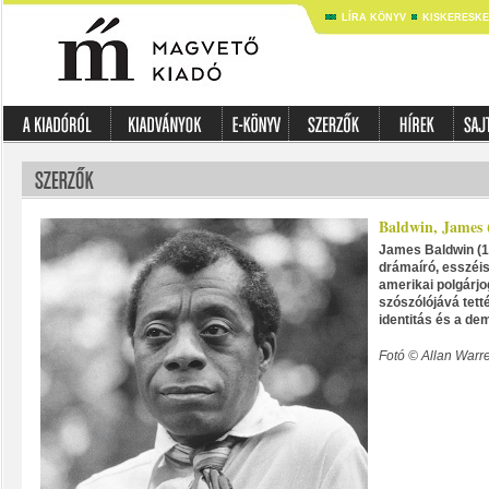
LÍRA KÖNYV
KISKERESK
Baldwin, James 
James Baldwin (1
drámaíró, esszéi
amerikai polgárj
szószólójává tetté
identitás és a dem
Fotó © Allan Warr