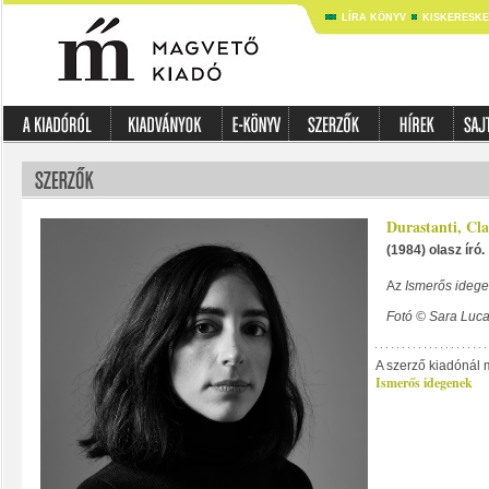
LÍRA KÖNYV
KISKERESK
Durastanti, Cl
(1984) olasz író.
Az
Ismerős ideg
Fotó © Sara Luca
A szerző kiadónál 
Ismerős idegenek