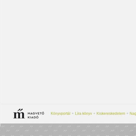
Könyvportál
Líra könyv
Kiskereskedelem
Nag