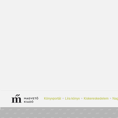
Könyvportál
Líra könyv
Kiskereskedelem
Nag