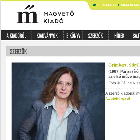
LÍRA KÖNYV
KISKERESK
Grimbert, Sibyll
(1967, Párizs) író
az első műve mag
Fotó © Céline Ni
A szerző kiadónál m
Az utolsó egyed