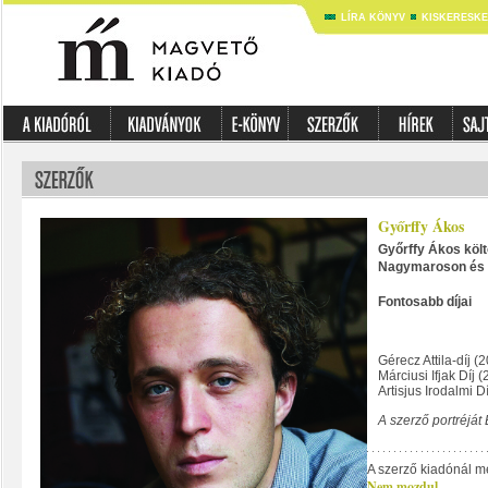
LÍRA KÖNYV
KISKERESK
Győrffy Ákos
Győrffy Ákos költ
Nagymaroson és 
Fontosabb díjai
Gérecz Attila-díj (
Márciusi Ifjak Díj 
Artisjus Irodalmi Dí
A szerző portréját 
A szerző kiadónál m
Nem mozdul