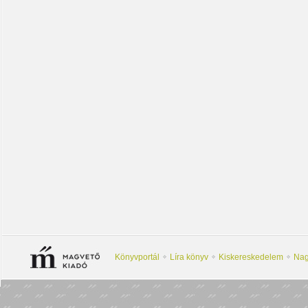
Könyvportál
Líra könyv
Kiskereskedelem
Nag