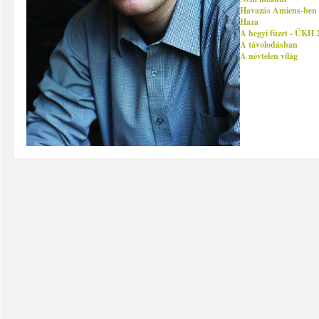
Havazás Amiens-ben
Haza
A hegyi füzet - ÜKH 
A távolodásban
A névtelen világ