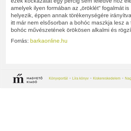
ezek kockázatát egy percig sem feledve hoz el
amelyek ilyen formában az „öröklét" fogalmát i
helyezik, éppen annak törékenységére irányítva
itt már nem elsősorban a bohóc maszkja lesz a
bohóc művészetének örökösen alkalmi és rögzíth
Forrás:
barkaonline.hu
Könyvportál
Líra könyv
Kiskereskedelem
Nag