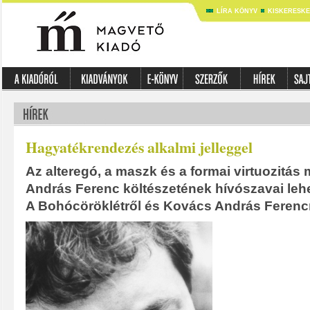
LÍRA KÖNYV
KISKERESK
Hagyatékrendezés alkalmi jelleggel
Az alteregó, a maszk és a formai virtuozitá
András Ferenc költészetének hívószavai lehe
A Bohócöröklétről és Kovács András Ferencr