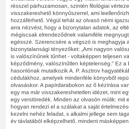
résszel párhuzamosan, szintén filológiai vérteze
visszakereshető könnyűszerrel, ami leellenőrizh
hozzáférhető. Végül tehát az olvasó némi igazsá
arra nézvést, hogy a bizonytalan adatok, az el
mégiscsak elrendeződnek valamiféle megnyugt
egésszé. Szerencsére a végszó is meghagyja a
bizonytalansági tényezőket: „Ami nagyon valós
is valószínűnek tűnhet - voltaképpen teljesen v
képződmény, valószínűtlen képtelenség." Ez a 
hasonlónak mutatkozik A. P. Asztrov hagyatékáb
cédulákhoz, amelyek mindenféle könyvből repüln
olvasáskor. A papírdarabokon az ő kézírása van
egy ma már visszakereshetetlen idézet, mint eg
egy verstöredék. Minden az olvasón múlik: mit eme
hogyan rendezi el a szálakat a saját értelmezé
kezelni nehéz feladat, s alkalmi jellege sem tag
év távlatából elképzelhető, mindent másképpen