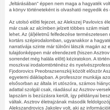
„feltárásában" éppen nem maga a hagyaték vol
a könyv történeteként is olvasható negyedik és 
Az utolsó előtti fejezet, az Alekszej Pavlovics é
már csak az alcímben jelzett többes szám miatt i
lehet. Az (ál)életmű felfedezése természetesen
kortárs szépirodalomban, ugyanakkor a hagya
narratívája szinte már túlnőni látszik magán az
tulajdonképpen már elrendezett (hiszen Asztrov m
sorrendet még halála előtt) kéziratokon. A történ
moszkvai irodalomtörténész és nyelvészprofess
Fjodorovics Preobrazsenszkij közölt először As
egyetemi diáklapban. A professzor munkája azo
elsősorban az általa írt utószóra, számos hián
adattal szolgál csak, ráadásul az Asztrov-verse
lapszám is bezúzásra került, így példányai bes
váltak. Asztrov életrajzának második feldolgozó
Alekszandrovics Jakolev volt, aki az információi