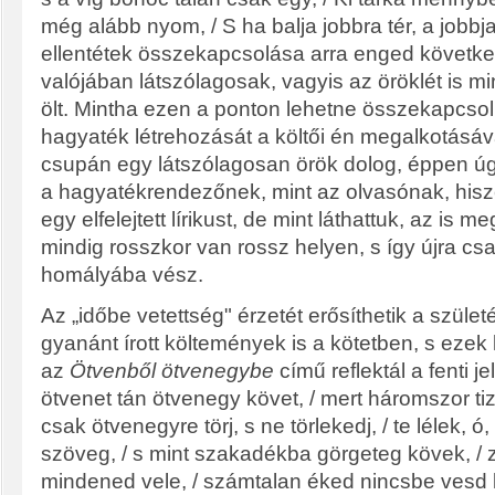
még alább nyom, / S ha balja jobbra tér, a jobbj
ellentétek összekapcsolása arra enged követke
valójában látszólagosak, vagyis az öröklét is min
ölt. Mintha ezen a ponton lehetne összekapcsoln
hagyaték létrehozását a költői én megalkotásával
csupán egy látszólagosan örök dolog, éppen úgy
a hagyatékrendezőnek, mint az olvasónak, hisze
egy elfelejtett lírikust, de mint láthattuk, az is 
mindig rosszkor van rossz helyen, s így újra cs
homályába vész.
Az „időbe vetettség" érzetét erősíthetik a szüle
gyanánt írott költemények is a kötetben, s ezek k
az
Ötvenből ötvenegybe
című reflektál a fenti j
ötvenet tán ötvenegy követ, / mert háromszor ti
csak ötvenegyre törj, s ne törlekedj, / te lélek, ó
szöveg, / s mint szakadékba görgeteg kövek, /
mindened vele, / számtalan éked nincsbe vesd le