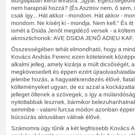
liturgiájában kerül leírásra: „Igyál. Egészségedr
nem harapnál hozzá? (És Asztrov nem, ő sem, 
csak így... Hát akkor - mondom. Hát akkor - mon
mondom. Ne kísérj ki - mondja. Nem kell." És it
ismét a Dsida Jenőt megidéző versek - a költe
akrosztichonok: AVE DSIDA JENŐ ADIEU KAF.
Összességében tehát elmondható, hogy a minde
Kovács András Ferenc ezen köteteinek középpo
alkalmi jelleg, amely kizárja a múlt dicsőségét, a
megkövesedett és éppen ezért újraolvashatatlan
jelenbe hozás, a hagyatékrendezés élővé, fiatall
költeményeket ugyan, de ez azzal a kockázattal 
jelleget öltenek a szövegek, s így a múlandóság 
nyitottabbak lesznek, bármikor belezuhanhatnak
semmibe - valami furcsa módon azonban éppen í
búcsúzás aktusában válnak élővé.
Számomra úgy tűnik a két legfrissebb Kovács A