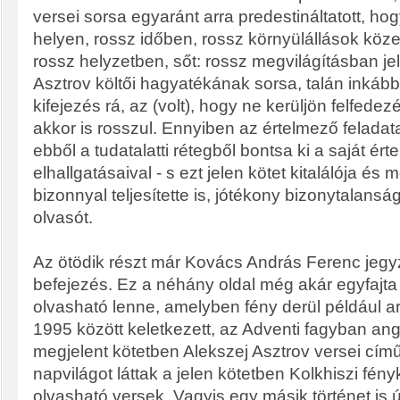
versei sorsa egyaránt arra predestináltatott, ho
helyen, rossz időben, rossz környülállások köze
rossz helyzetben, sőt: rossz megvilágításban je
Asztrov költői hagyatékának sorsa, talán inkáb
kifejezés rá, az (volt), hogy ne kerüljön felfedez
akkor is rosszul. Ennyiben az értelmező feladat
ebből a tudatalatti rétegből bontsa ki a saját ért
elhallgatásaival - s ezt jelen kötet kitalálója és
bizonnyal teljesítette is, jótékony bizonytalans
olvasót.
Az ötödik részt már Kovács András Ferenc jegy
befejezés. Ez a néhány oldal még akár egyfajta 
olvasható lenne, amelyben fény derül például a
1995 között keletkezett, az Adventi fagyban an
megjelent kötetben Alekszej Asztrov versei cím
napvilágot láttak a jelen kötetben Kolkhiszi fény
olvasható versek. Vagyis egy másik történet is út