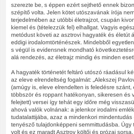
szerezte be, s éppen ezért sejthető ennek biz
szépítő volta. Jelen kötet utószavának írója nem 
terjedelmében az utóbbi életrajzot, csupán kivo
kiemel és (tételezzük fel) elhallgat. Vagyis egé
metódust követi az asztrovi hagyaték és életút 
eddigi irodalomtörténészek. Mindebből egyetlen 
s végül is evidensnek mondható következtetésre 
alá rendezés, az életrajz mindig és minden ese
A hagyaték történetét feltáró utószó ráadásul ké
az eleve elrendeltség fogalmát: „Alekszej Pavlov
(amúgy is, eleve elrendelten is feledésre szánt
többször és roppant hatékonyan, sikeresen és 
felejtett) versei így tehát egy időre még visszas
ahová valók volnának: a jelenkor irodalmi eml
tudatalattijába, azaz a mindenkori mindentudás 
tenyésző tulajdonképpeni semmittudásba. Úgy tű
volt és ez maradt Asztrov költői és prózai sorsa,