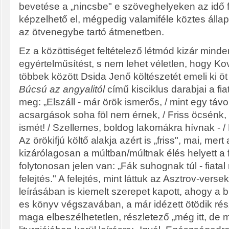
bevetése a „nincsbe" e szöveghelyeken az idő
képzelhető el, mégpedig valamiféle köztes álla
az ötvenegybe tartó átmenetben.
Ez a közöttiséget feltételező létmód kizár minde
egyértelműsítést, s nem lehet véletlen, hogy K
többek között Dsida Jenő költészetét emeli ki öt 
Búcsú az angyalitól
című kisciklus darabjai a fiat
meg: „Elszáll - már örök ismerős, / mint egy távo
acsargások soha föl nem érnek, / Friss öcsénk, e
ismét! / Szellemes, boldog lakomákra hívnak - 
Az örökifjú költő alakja azért is „friss", mai, mer
kizárólagosan a múltban/múltnak élés helyett a f
folytonosan jelen van: „Fák suhognak túl - fiatal 
felejtés." A felejtés, mint láttuk az Asztrov-versek
leírásában is kiemelt szerepet kapott, ahogy a 
es könyv végszavában, a már idézett ötödik ré
maga elbeszélhetetlen, részletező „még itt, de má