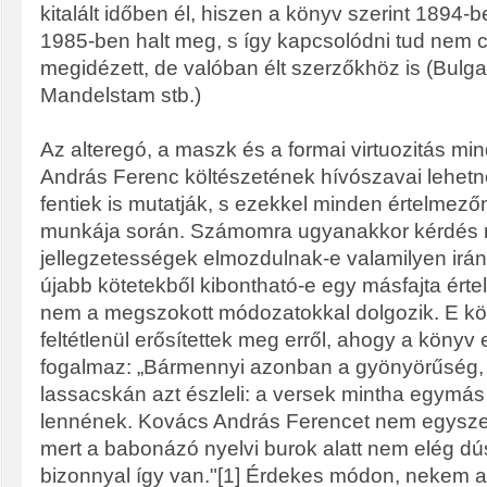
kitalált időben él, hiszen a könyv szerint 1894-b
1985-ben halt meg, s így kapcsolódni tud nem 
megidézett, de valóban élt szerzőkhöz is (Bulga
Mandelstam stb.)
Az alteregó, a maszk és a formai virtuozitás m
András Ferenc költészetének hívószavai lehetn
fentiek is mutatják, s ezekkel minden értelmező
munkája során. Számomra ugyanakkor kérdés 
jellegzetességek elmozdulnak-e valamilyen irán
újabb kötetekből kibontható-e egy másfajta érte
nem a megszokott módozatokkal dolgozik. E kö
feltétlenül erősítettek meg erről, ahogy a könyv e
fogalmaz: „Bármennyi azonban a gyönyörűség,
lassacskán azt észleli: a versek mintha egymás 
lennének. Kovács András Ferencet nem egyszer
mert a babonázó nyelvi burok alatt nem elég dú
bizonnyal így van."[1] Érdekes módon, nekem a