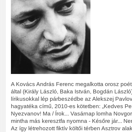
A Kovács András Ferenc megalkotta orosz poéta
által (Király László, Baka István, Bogdán László)
lírikusokkal lép párbeszédbe az Alekszej Pavlov
hagyatéka című, 2010-es kötetben: „Kedves Pe
Nyezvanov! Ma / Írok... Vasárnap lomha Novgor
mintha más keresztfa nyomna - Későre jár... Ne
Az így létrehozott fiktív költői térben Asztrov al