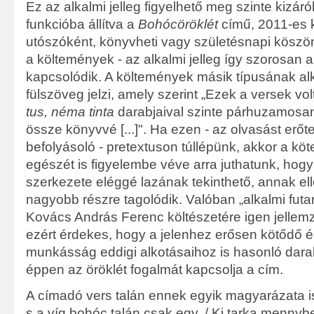
Ez az alkalmi jelleg figyelhető meg szinte kizáró
funkcióba állítva a
Bohócöröklét
című, 2011-es k
utószóként, könyvheti vagy születésnapi köszö
a költemények - az alkalmi jelleg így szorosan 
kapcsolódik. A költemények másik típusának al
fülszöveg jelzi, amely szerint „Ezek a versek v
tus, néma tinta
darabjaival szinte párhuzamosan 
össze könyvvé [...]". Ha ezen - az olvasást erő
befolyásoló - pretextuson túllépünk, akkor a kö
egészét is figyelembe véve arra juthatunk, hog
szerkezete eléggé lazának tekinthető, annak el
nagyobb részre tagolódik. Valóban „alkalmi fut
Kovács András Ferenc költészetére igen jelle
ezért érdekes, hogy a jelenhez erősen kötődő és
munkásság eddigi alkotásaihoz is hasonló da
éppen az öröklét fogalmát kapcsolja a cím.
A címadó vers talán ennek egyik magyarázata is
s a víg bohóc talán csak egy, / Ki tarka mennyb