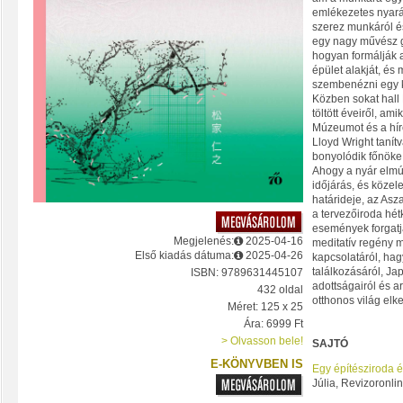
emlékezetes nyará
szerez munkáról és
egy nagy művész 
hogyan formálják 
épület alakját, és
szembenézni egy k
Közben sokat hal
töltött éveiről, a
Múzeumot és a hír
Lloyd Wright tanítv
bonyolódik főnöke
Ahogy a nyár elmú
időjárás, és közel
határideje, az As
a tervezőiroda hét
események forgatják
Megjelenés:
2025-04-16
meditatív regény m
Első kiadás dátuma:
2025-04-26
kapcsolatáról, ha
találkozásáról, Ja
ISBN: 9789631445107
adottságairól és arr
432 oldal
otthonos világ elke
Méret: 125 x 25
Ára: 6999 Ft
> Olvasson bele!
SAJTÓ
E-KÖNYVBEN IS
Egy építésziroda él
Júlia, Revizoronli