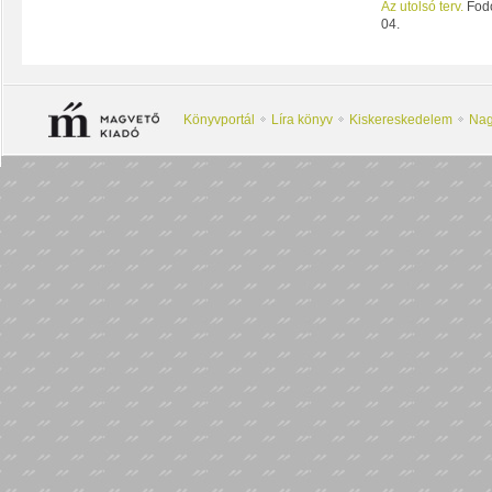
Az utolsó terv.
Fodo
04.
Könyvportál
Líra könyv
Kiskereskedelem
Nag