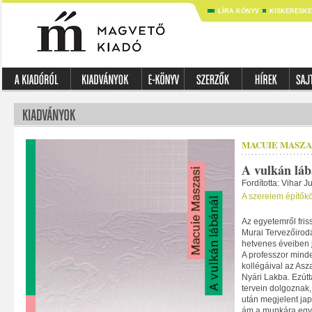
LÍRA KÖNYV
KISKERESK
MACUIE MASZA
A vulkán láb
Fordította: Vihar Ju
A szerelem építők
Az egyetemről friss
Murai Tervezőirod
hetvenes éveiben 
A professzor mind
kollégáival az As
Nyári Lakba. Ezútt
tervein dolgoznak
után megjelent ja
ám a munkára egy r