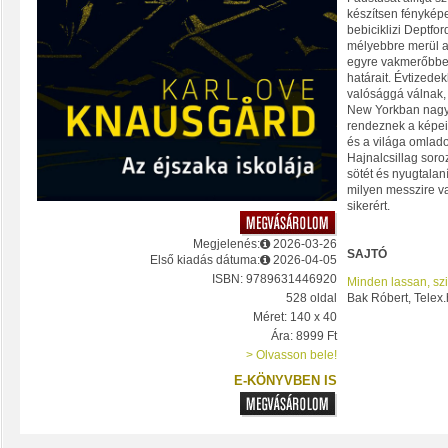
készítsen fényképe
bebiciklizi Deptf
mélyebbre merül a
egyre vakmerőbben
határait. Évtizede
valósággá válnak, 
New Yorkban nagysz
rendeznek a képeib
és a világa omlad
Hajnalcsillag sor
sötét és nyugtalaní
milyen messzire v
sikerért.
Megjelenés:
2026-03-26
SAJTÓ
Első kiadás dátuma:
2026-04-05
ISBN: 9789631446920
Minden lassan, szi
528 oldal
Bak Róbert, Telex.
Méret: 140 x 40
Ára: 8999 Ft
> Olvasson bele!
E-KÖNYVBEN IS