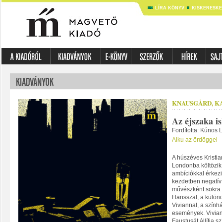
LÍRA KÖNYV
KISKERESK
KNAUSGÅRD, K
Az éjszaka is
Fordította: Kúnos 
Alku az ördöggel
A húszéves Kristi
Londonba költözik,
ambíciókkal érkezi
kezdetben negatív k
művészként sokra h
Hansszal, a külön
Viviannal, a szính
események. Vivian
Faustusát állítja s