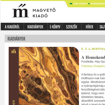
LÍRA KÖNYV
KISKERESK
E. T. A. HOFFM
A Homokem
Fordította: Háy Gy
A fantasy ősatyjá
A fantasy és a goth
Hoffmann-nak három
egybe. Mindhárom t
a nyárspolgárság é
feszültségével játs
kiderül, hogy nem 
lélektelen fababa,
államférfi szerepé
lehull a lepel és f