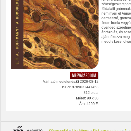
zöldségeskert pom
földalatti gnómnak 
nem nyeri el Annác
dermesztő, grotes
finom irónia vegyü
gyengéd szerelmekn
ábrázolás, és sos
ajándékozza meg 
mégoly kései olvas
Várható megjelenés:
2026-08-12
ISBN: 9789631447453
312 oldal
Méret: 90 x 30
Ára: 4299 Ft
Könyvportál
Líra könyv
Kiskereskedelem
Nag