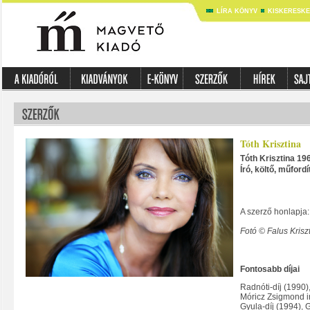
LÍRA KÖNYV
KISKERESK
Tóth Krisztina
Tóth Krisztina 19
Író, költő, műford
A szerző honlapja
Fotó © Falus Krisz
Fontosabb díjai
Radnóti-díj (1990)
Móricz Zsigmond ir
Gyula-díj (1994), 