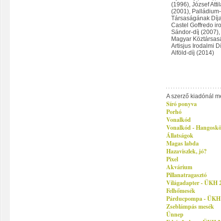
(1996), József Attil
(2001), Palládium-
Társaságának Díja 
Castel Goffredo ir
Sándor-díj (2007)
Magyar Köztársasá
Artisjus Irodalmi D
Alföld-díj (2014)
A szerző kiadónál m
Síró ponyva
Porhó
Vonalkód
Vonalkód - Hangosk
Állatságok
Magas labda
Hazaviszlek, jó?
Pixel
Akvárium
Pillanatragasztó
Világadapter - ÜKH 2
Felhőmesék
Párducpompa - ÜKH
Zseblámpás mesék
Ünnep