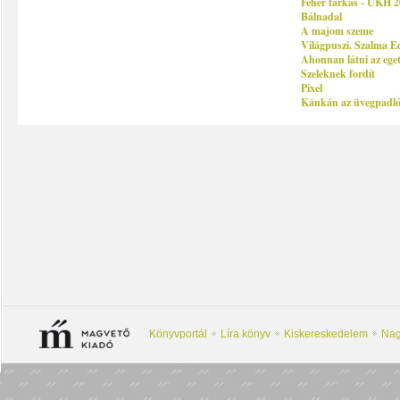
Fehér farkas - ÜKH 
Bálnadal
A majom szeme
Világpuszi. Szalma Edi
Ahonnan látni az ege
Szeleknek fordít
Pixel
Kánkán az üvegpadl
Könyvportál
Líra könyv
Kiskereskedelem
Nag