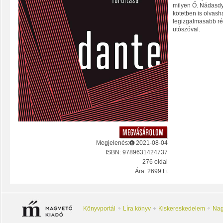
milyen Ő. Nádasdy
kötetben is olvasha
legizgalmasabb rés
utószóval.
Megjelenés:
2021-08-04
ISBN: 9789631424737
276 oldal
Ára: 2699 Ft
Könyvportál
Líra könyv
Kiskereskedelem
Nag