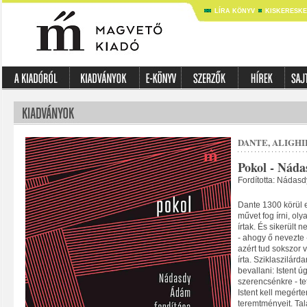
LÍRA KÖNYV
KISKERESK
DANTE, ALIGHI
Pokol - Náda
Fordította: Nádas
Dante 1300 körül e
művet fog írni, ol
írtak. És sikerült 
- ahogy ő nevezte 
azért tud sokszor 
írta. Sziklaszilárd
bevallani: Istent ú
szerencsénkre - te
Istent kell megért
teremtményeit. Tal