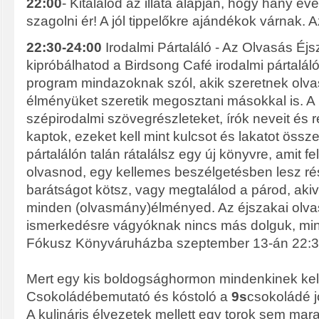
22:00
- Kitalálod az illata alapján, hogy hány 
szagolni ér! A jól tippelőkre ajándékok várnak.
22:30-24:00
Irodalmi Pártaláló - Az Olvasás Éj
kipróbálhatod a Birdsong Café irodalmi pártaláló
program mindazoknak szól, akik szeretnek olvas
élményüket szeretik megosztani másokkal is. 
szépirodalmi szövegrészleteket, írók neveit és
kaptok, ezeket kell mint kulcsot és lakatot össze
pártalálón talán rátalálsz egy új könyvre, amit felt
olvasnod, egy kellemes beszélgetésben lesz ré
barátságot kötsz, vagy megtalálod a párod, ak
minden (olvasmány)élményed. Az éjszakai olva
ismerkedésre vágyóknak nincs más dolguk, mint 
Fókusz Könyváruházba szeptember 13-án 22:3
Mert egy kis boldogsághormon mindenkinek kell
Csokoládébemutató és kóstoló a
9s
csokoládé j
A kulináris élvezetek mellett egy torok sem mar