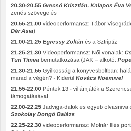
20.30-20.55
Grecsó Krisztián, Kalapos Éva V
zenés szövegelés
20.55-21.00
videoperformansz: Tábor Visegrádo
Dér Asia
)
21.00-21.25
Egressy Zoltán
és a Sztriptíz
21.25-21.30
Videoperformansz: Női vonalak:
C
Turi Tímea
bemutatkozása (JAK – alkotó:
Pope
21.30-21.55
Gyilkosság a könyvesboltban: halál
marad a végén? - Kiderül
Kovács Noémivel
21.55-22.00
Péntek 13 - villámjáték a Szerencse
támogatásával
22.00-22.25
Jadviga-dalok és egyéb olvasnival
Szokolay Dongó Balázs
22.25-22.30
videoperformansz: Molnár Illés port