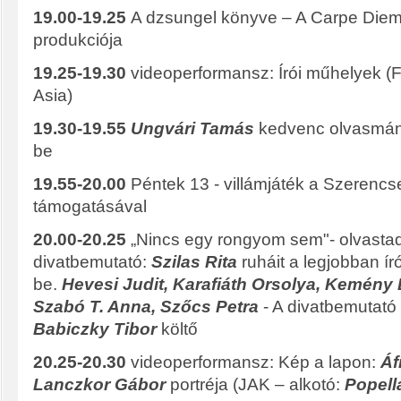
19.00-19.25
A dzsungel könyve – A Carpe Diem 
produkciója
19.25-19.30
videoperformansz: Írói műhelyek (F
Asia)
19.30-19.55
Ungvári Tamás
kedvenc olvasmán
be
19.55-20.00
Péntek 13 - villámjáték a Szerencse
támogatásával
20.00-20.25
„Nincs egy rongyom sem"- olvastad
divatbemutató:
Szilas Rita
ruháit a legjobban ír
be.
Hevesi Judit, Karafiáth Orsolya, Kemény L
Szabó T. Anna, Szőcs Petra
- A divatbemutató 
Babiczky Tibor
költő
20.25-20.30
videoperformansz: Kép a lapon:
Áf
Lanczkor Gábor
portréja (JAK – alkotó:
Popell