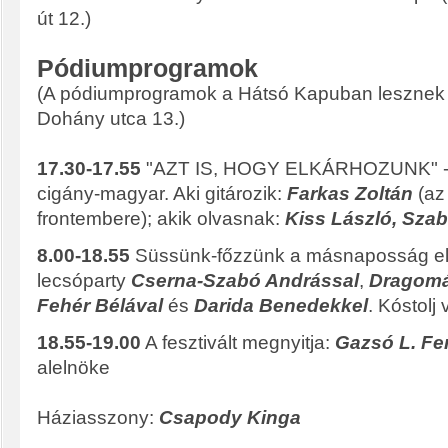
út 12.)
Pódiumprogramok
(A pódiumprogramok a Hátsó Kapuban lesznek -
Dohány utca 13.)
17.30-17.55
"AZT IS, HOGY ELKÁRHOZUNK" - z
cigány-magyar. Aki gitározik:
Farkas Zoltán
(az
frontembere); akik olvasnak:
Kiss László, Sza
8.00-18.55
Süssünk-főzzünk a másnaposság előtt
lecsóparty
Cserna-Szabó Andrással
,
Dragomá
Fehér Bélával
és
Darida Benedekkel
. Kóstolj 
18.55-19.00
A fesztivált megnyitja:
Gazsó L. Fe
alelnöke
Háziasszony:
Csapody Kinga