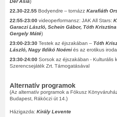
Dér Asia
)
22.30-22.55
Bodyendre – tornázz
Karafiáth Or
22:55-23:00
videoperformansz: JAK All Stars:
K
Garaczi László, Schein Gábor, Tóth Krisztina
Gergely Máté
)
23:00-23:30
Testek az éjszakában –
Tóth Krisz
László, Nagy Ildikó Noémi
és az erotikus irod
23:30-24:00
Sorsok az éjszakában - Kulturális k
Szerencsejáték Zrt. Támogatásával
Alternatív programok
(Az alternatív porgramok a Fókusz Könyváruház
Budapest, Rákóczi út 14.)
Házigazda:
Király Levente