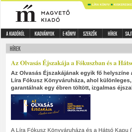
LÍRA KÖNYV
KISKERESK
Az Olvasás Éjszakája a Fókuszban és a Hát
Az Olvasás Éjszakájának egyik fő helyszíne
Líra Fókusz Könyváruháza, ahol különleges
garantálnak egy ébren töltött, izgalmas éjsza
A Líra Fókusz Könyváruháza és a Hátsó Kapu 