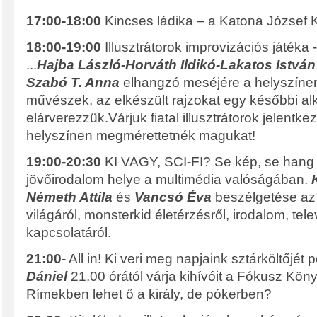
17:00-18:00
Kincses ládika – a Katona József K
18:00-19:00
Illusztrátorok improvizációs játéka 
...
Hajba László-Horváth Ildikó-Lakatos István
Szabó T. Anna
elhangzó meséjére a helyszínen 
művészek, az elkészült rajzokat egy későbbi a
elárverezzük.Várjuk fiatal illusztrátorok jelentke
helyszínen megmérettetnék magukat!
19:00-20:30
KI VAGY, SCI-FI? Se kép, se hang 
jövőirodalom helye a multimédia valóságában.
Németh Attila
és
Vancsó Éva
beszélgetése az
világáról, monsterkid életérzésről, irodalom, telev
kapcsolatáról.
21:00
- All in! Ki veri meg napjaink sztárköltőjé
Dániel
21.00 órától várja kihívóit a Fókusz Kö
Rímekben lehet ő a király, de pókerben?