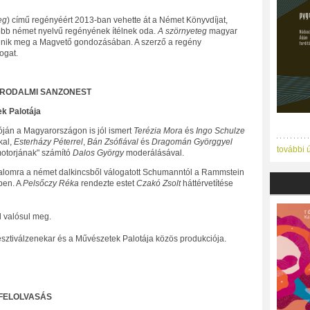
eg
) című regényéért 2013-ban vehette át a Német Könyvdíjat,
obb német nyelvű regényének ítélnek oda.
A szörnyeteg
magyar
enik meg a Magvető gondozásában. A szerző a regény
ogat.
IRODALMI SANZONEST
k Palotája
lóján a Magyarországon is jól ismert
Terézia Mora
és
Ingo Schulze
kal,
Esterházy Péterrel
,
Bán Zsófiával
és
Dragomán Györggyel
további 
motorjának" számító
Dalos György
moderálásával.
kalomra a német dalkincsből válogatott Schumanntól a Rammstein
ben. A
Pelsőczy Réka
rendezte estet
Czakó Zsolt
háttérvetítése
 valósul meg.
esztiválzenekar és a Művészetek Palotája közös produkciója.
 FELOLVASÁS