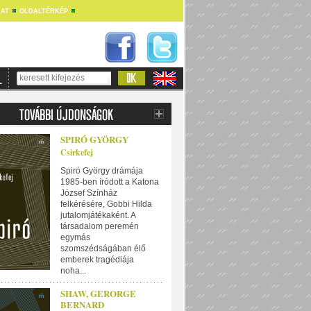
AT
OLDALTÉRKÉP
SPIRÓ GYÖRGY
Csirkefej
Spiró György drámája
1985-ben íródott a Katona
József Színház
felkérésére, Gobbi Hilda
jutalomjátékaként. A
társadalom peremén
egymás
szomszédságában élő
emberek tragédiája
noha...
SHAW, GERORGE
BERNARD