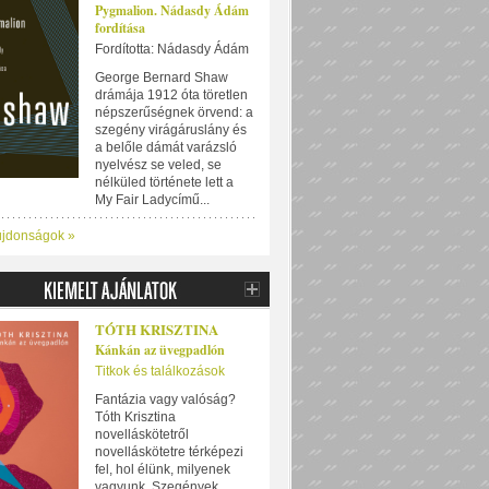
Pygmalion. Nádasdy Ádám
fordítása
Fordította: Nádasdy Ádám
George Bernard Shaw
drámája 1912 óta töretlen
népszerűségnek örvend: a
szegény virágáruslány és
a belőle dámát varázsló
nyelvész se veled, se
nélküled története lett a
My Fair Ladycímű...
újdonságok »
TÓTH KRISZTINA
Kánkán az üvegpadlón
Titkok és találkozások
Fantázia vagy valóság?
Tóth Krisztina
novelláskötetről
novelláskötetre térképezi
fel, hol élünk, milyenek
vagyunk. Szegények,