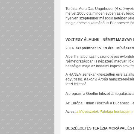
Terézia Mora Das Ungeheuer (
A szörnyet
melyet 2005 óta minden évben az év legj
nyelven szeptember második hetében jel
megjelenése alkalmából is Budapestre lát
VOLT EGY ÁLMUNK - NÉMET-MAGYAR 
2014.
szeptember 15. 19 óra
|
Művészete
A berlini falbontás huszonöt éves évfordu
Németországban is népszerű magyar írók
beszélget majd az irodalmi kapcsolatok "
A HANEM zenekar kifejezetten erre az al
együttesig,
Kákonyi Árpád
hangszerelésé
teszi teljessé.
A program a Goethe Intézet támogatásával
Az Európai Hidak Fesztivál a Budapesti F
Az est
a Művészetek Palotája honlapján »
BESZÉLGETÉS TERÉZIA MORÁVAL ÉS