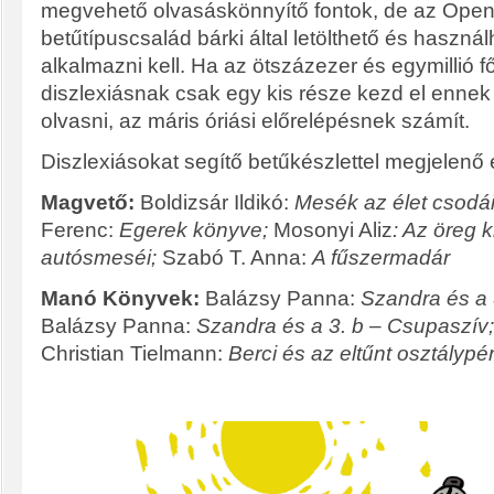
megvehető olvasáskönnyítő fontok, de az Open
betűtípuscsalád bárki által letölthető és haszná
alkalmazni kell. Ha az ötszázezer és egymillió 
diszlexiásnak csak egy kis része kezd el ennek
olvasni, az máris óriási előrelépésnek számít.
Diszlexiásokat segítő betűkészlettel megjelenő
Magvető:
Boldizsár Ildikó:
Mesék az élet csodái
Ferenc:
Egerek könyve;
Mosonyi Aliz
: Az öreg 
autósmeséi;
Szabó T. Anna:
A fűszermadár
Manó Könyvek:
Balázsy Panna:
Szandra és a 
Balázsy Panna:
Szandra és a 3. b – Csupaszív;
Christian Tielmann:
Berci és az eltűnt osztálypé