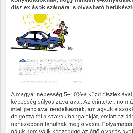
diszlexiások számára is olvasható betűkészle
A magyar népesség 5–10%-a küzd diszlexiával,
képesség súlyos zavarával. Az érintettek norm
intelligenciával rendelkeznek, ám agyuk a szok
dolgozza fel a szavak hangalakját, emiatt az át
nehezebben tanulnak meg olvasni. Folyamatos 
náluk nem válik készséggé az értő olvasás gyak