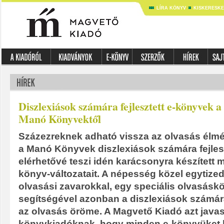
LÍRA KÖNYV
KISKERESK
Diszlexiások számára fejlesztett e-könyvek a
Manó Könyvektől
Százezreknek adható vissza az olvasás élm
a Manó Könyvek diszlexiások számára fejlesz
elérhetővé teszi idén karácsonyra készített
könyv-változatait. A népesség közel egytize
olvasási zavarokkal, egy speciális olvasásk
segítségével azonban a diszlexiások számára
az olvasás öröme. A Magvető Kiadó azt java
könyvkiadóknak, hogy minden e-könyvüket l