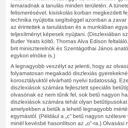
lemaradnak a tanulás minden területén. A tünete
felismerésével, kisiskolás korban megkezdett fe
technika nyújtotta segítséggel azonban a zavar 
az érintettek a tanulásban és a munkában egyar
teljesítményt képesek nyújtani. (Diszlexiában s
Butler Yeats költő, Thomas Alva Edison feltaláló
brit miniszterelnök és Szentágothai János ana
egykori elnöke is.)
A legnagyobb veszélyt az jelenti, hogy az olva
folyamatosan megakadó diszlexiás gyerekeknél 
korosztályuktól elvárható nyelvi tudatosság. Ez
diszlexiások számára fejlesztett speciális betűt
olvasónak ez nem tűnik fel, sok betű nagyon ha
diszlexiások számára tehát olyan betűtípusokat 
amelyekben a betűk a lehető legnagyobb mért
egymástól. (Például a „c” betű nagyon szélesre 
minél kevésbé hasonlítson az „o”-ra.) Olvasási