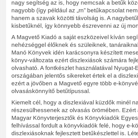
nagy segítség az is, hogy nemcsak a betűk közö
nagyobb (így például az „rn” betűkapcsolat nem
hanem a szavak közötti távolság is. A nagybet
kisbetűknél, így könnyebb észrevenni az új mo
A Magvető Kiadó a saját eszközeivel kíván segí
nehézséggel élőknek és szüleiknek, tanáraikna
Manó Könyvek idén karácsonyra készített mes
könyv-változata ezért diszlexiások számára fejle
olvasható. A fontkészlet használatával Nyugat-
országában jelentős sikereket értek el a diszlex
ezért a jövőben a Magvető egyre több e-könyvét 
olvasáskönnyítő betűtípussal.
Kiemelt cél, hogy a diszlexiával küzdők minél
részesülhessenek az olvasás örömében. Ezért
Magyar Könyvterjesztők és Könyvkiadók Egyesü
felhívással fordult a könyvkiadók felé, hogy e-k
diszlexiásoknak fejlesztett betűkészlettel is. Lé