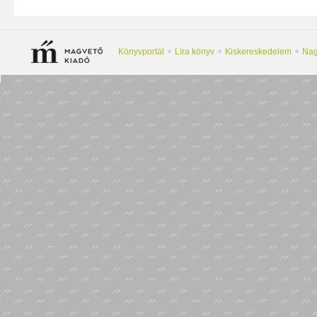
Könyvportál
Líra könyv
Kiskereskedelem
Nag