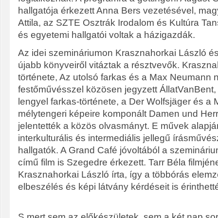
hallgatója érkezett Anna Bers vezetésével, mag
Attila, az SZTE Osztrák Irodalom és Kultúra Ta
és egyetemi hallgatói voltak a házigazdák.
Az idei szemináriumon Krasznahorkai László 
újabb könyveiről vitáztak a résztvevők. Kraszn
története, Az utolsó farkas és a Max Neumann 
festőművésszel közösen jegyzett ÁllatVanBent,
lengyel farkas-története, a Der Wolfsjäger és a
mélytengeri képeire komponált Damen und Her
jelentették a közös olvasmányt. E művek alapjá
interkulturális és intermediális jellegű írásművé
hallgatók. A Grand Café jóvoltából a szeminárium 
című film is Szegedre érkezett. Tarr Béla filmjé
Krasznahorkai László írta, így a többórás elemz
elbeszélés és képi látvány kérdéseit is érinthett
S mert sem az előkészületek, sem a két nap sor