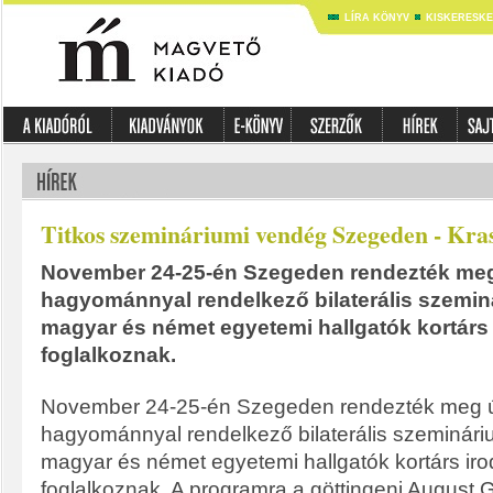
LÍRA KÖNYV
KISKERESK
Titkos szemináriumi vendég Szegeden - Kra
November 24-25-én Szegeden rendezték meg 
hagyománnyal rendelkező bilaterális szemin
magyar és német egyetemi hallgatók kortárs
foglalkoznak.
November 24-25-én Szegeden rendezték meg új
hagyománnyal rendelkező bilaterális szeminár
magyar és német egyetemi hallgatók kortárs ir
foglalkoznak. A programra a göttingeni August