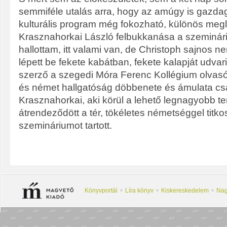
semmiféle utalás arra, hogy az amúgy is gazda
kulturális program még fokozható, különös megle
Krasznahorkai László felbukkanása a szeminári
hallottam, itt valami van, de Christoph sajnos ne
lépett be fekete kabátban, fekete kalapját udv
szerző a szegedi Móra Ferenc Kollégium olvas
és német hallgatóság döbbenete és ámulata csak 
Krasznahorkai, aki körül a lehető legnagyobb 
átrendeződött a tér, tökéletes németséggel titk
szemináriumot tartott.
Könyvportál
Líra könyv
Kiskereskedelem
Nag