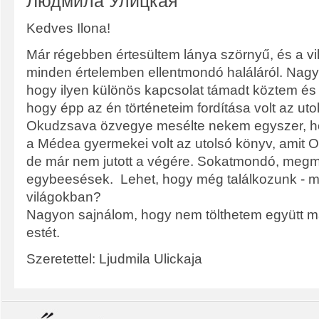
Людмила Улицкая
Kedves Ilona!
Már régebben értesültem lánya szörnyű, és a vi
minden értelemben ellentmondó haláláról. Nagy
hogy ilyen különös kapcsolat támadt köztem és 
hogy épp az én történeteim fordítása volt az ut
Okudzsava özvegye mesélte nekem egyszer, h
a Médea gyermekei volt az utolsó könyv, amit 
de már nem jutott a végére. Sokatmondó, meg
egybeesések.
Lehet, hogy még találkozunk - 
világokban?
Nagyon sajnálom, hogy nem tölthetem együtt m
estét.
Szeretettel: Ljudmila Ulickaja