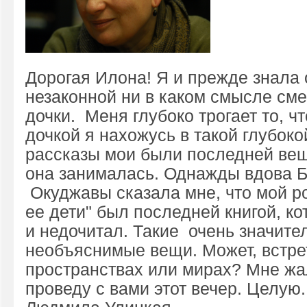
Дорогая Илона! Я и прежде знала 
незаконной ни в каком смысле см
дочки. Меня глубоко трогает то, ч
дочкой я нахожусь в такой глубокой
рассказы мои были последней вещ
она занималась. Однажды вдова Б
Окуджавы сказала мне, что мой р
ее дети" был последней книгой, ко
и недочитал. Такие очень значите
необъяснимые вещи. Может, встре
пространствах или мирах? Мне жал
проведу с вами этот вечер. Целую