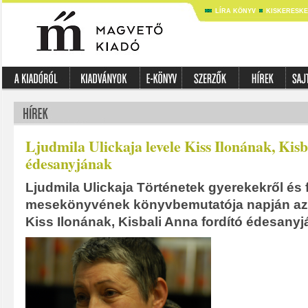
LÍRA KÖNYV
KISKERESK
Ljudmila Ulickaja levele Kiss Ilonának, Kis
édesanyjának
Ljudmila Ulickaja Történetek gyerekekről és f
mesekönyvének könyvbemutatója napján az ír
Kiss Ilonának, Kisbali Anna fordító édesany