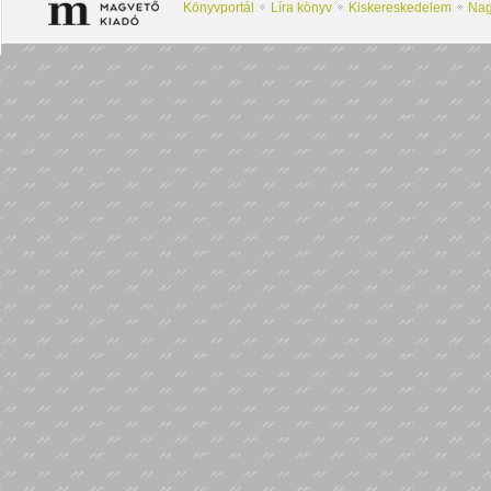
Könyvportál
Líra könyv
Kiskereskedelem
Nag