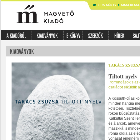
LÍRA KÖNYV
KISKERESK
TAKÁCS ZSUZS
Tiltott nyelv
,,forrongások s az 
családot elküldik 
A Kossuth-díjas kö
minden hangja me
kötetben. Tisztelg
rokon búcsúztatás
Kalkuttai Szent Ter
és álarcok, amely
maszkká, s mindek
irónia oldja az elé
vonását emelném k