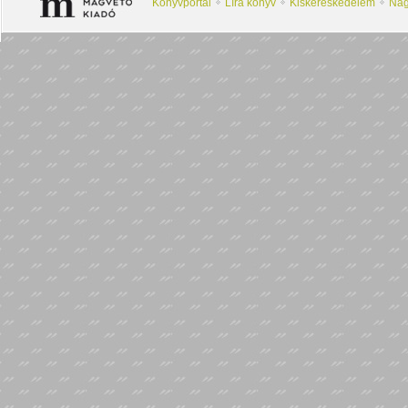
Könyvportál
Líra könyv
Kiskereskedelem
Nag