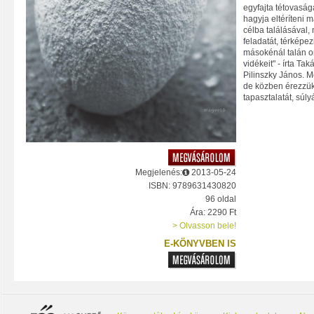
egyfajta tétovasá
hagyja eltéríteni 
célba találásával,
feladatát, térképez
másokénál talán o
vidékeit" - írta Ta
Pilinszky János. Mo
de közben érezzük
tapasztalatát, súly
Megjelenés:
2013-05-24
ISBN: 9789631430820
96 oldal
Ára: 2290 Ft
> Olvasson bele!
E-KÖNYVBEN IS