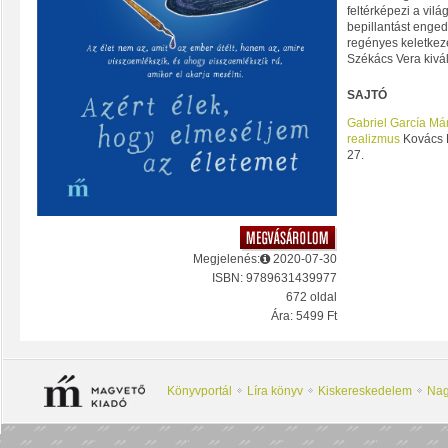
feltérképezi a vil
bepillantást enge
regényes keletkezé
Székács Vera kivál
SAJTÓ
Gabriel García Má
realizmus
Kovács K
27.
Megjelenés:
2020-07-30
ISBN: 9789631439977
672 oldal
Ára: 5499 Ft
Könyvportál
Líra könyv
Kiskereskedelem
Nag