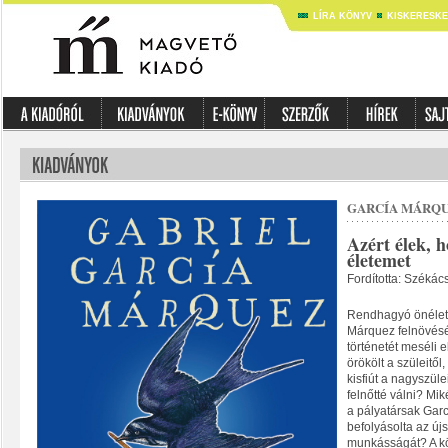
LÍRA KÖNYV
KISKERESK
GARCÍA MÁRQU
Azért élek, 
életemet
Fordította: Székác
Rendhagyó önéletr
Márquez felnövésé
történetét meséli e
örökölt a szüleitő
kisfiút a nagyszülei
felnőtté válni? Mi
a pályatársak Gar
befolyásolta az új
munkásságát? A k