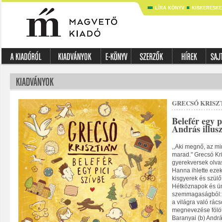
LÍRA KÖNYV
KISKERESK
GRECSÓ KRISZ
Belefér egy p
András illusz
,,Aki megnő, az min
marad." Grecsó Kr
gyerekversek olvas
Hanna ihlette eze
kisgyerek és szülő
Hétköznapok és ü
szemmagaságból: G
a világra való rác
megnevezése fölöt
Baranyai (b) Andrá