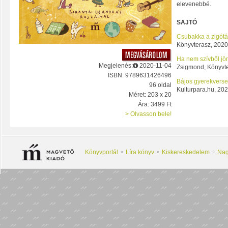
elevenebbé.
SAJTÓ
Csubakka a zigótá
Könyvterasz, 2020.
Ha nem szívből jö
Megjelenés:
2020-11-04
Zsigmond, Könyvte
ISBN: 9789631426496
Bájos gyerekversek
96 oldal
Kulturpara.hu, 202
Méret: 203 x 20
Ára: 3499 Ft
> Olvasson bele!
Könyvportál
Líra könyv
Kiskereskedelem
Nag