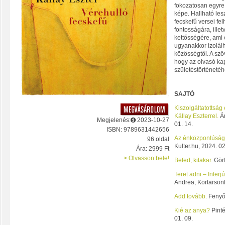
fokozatosan egyre 
képe. Hallható les
fecskefű versei felh
fontosságára, illet
kettősségére, ami 
ugyanakkor izolálha
közösségtől. A szö
hogy az olvasó kap
születéstörténetéh
SAJTÓ
Kiszolgáltatottság
Kállay Eszterrel.
Ár
Megjelenés:
2023-10-27
01. 14.
ISBN: 9789631442656
Az énközpontúság
96 oldal
Kulter.hu, 2024. 02
Ára: 2999 Ft
> Olvasson bele!
Befed, kitakar.
Görf
Teret adni – Interj
Andrea, Kortarsonl
Add tovább.
Fenyő 
Kié az anya?
Pinté
01. 09.