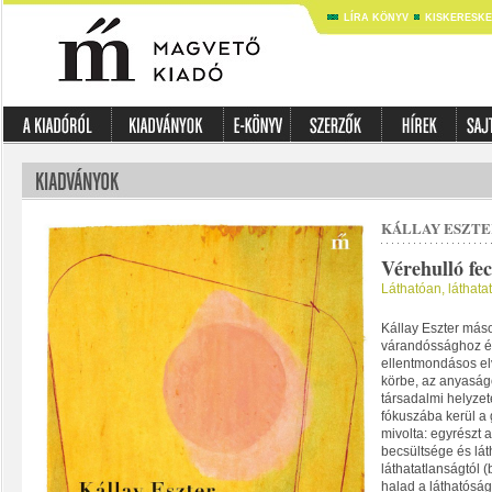
LÍRA KÖNYV
KISKERESK
KÁLLAY ESZTE
Vérehulló fe
Láthatóan, láthata
Kállay Eszter más
várandóssághoz é
ellentmondásos elv
körbe, az anyaság
társadalmi helyzeté
fókuszába kerül 
mivolta: egyrészt
becsültsége és láth
láthatatlanságtól (
halad a láthatóság