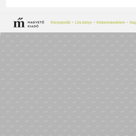
Könyvportál
Líra könyv
Kiskereskedelem
Nag