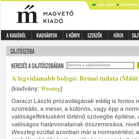
LÍRA KÖNYV
KISKERESK
A legvidámabb bolygó: Brúnó tudata (Műút
Weszteg
(kiadvány:
)
Garaczi László prózavilágának eddig is fontos re
szürreális, a mesei, a különös, vagy épp a nor
valóságeffektusként történő szövegbe építése, a
valóságos határvonalainak összemosása, nivell
Weszteg
ezúttal azonban már a normasértést, 