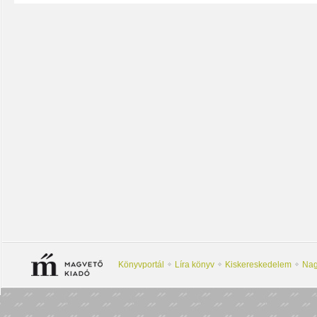
Könyvportál
Líra könyv
Kiskereskedelem
Nag