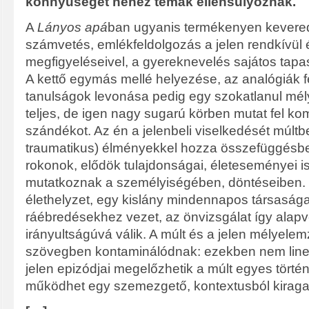
könnyűséget nehéz témák ellensúlyoznak.
A
Lányos apá
ban ugyanis termékenyen keveredi
számvetés, emlékfeldolgozás a jelen rendkívül
megfigyeléseivel, a gyereknevelés sajátos tapa
A kettő egymás mellé helyezése, az analógiák fe
tanulságok levonása pedig egy szokatlanul mél
teljes, de igen nagy sugarú körben mutat fel k
szándékot. Az én a jelenbeli viselkedését múltb
traumatikus) élményekkel hozza összefüggésbe
rokonok, elődök tulajdonságai, életeseményei 
mutatkoznak a személyiségében, döntéseiben. E
élethelyzet, egy kislány mindennapos társasága
ráébredésekhez vezet, az önvizsgálat így alapv
irányultságúvá válik. A múlt és a jelen mélyele
szövegben kontaminálódnak: ezekben nem lineá
jelen epizódjai megelőzhetik a múlt egyes történe
működhet egy szemezgető, kontextusból kirag