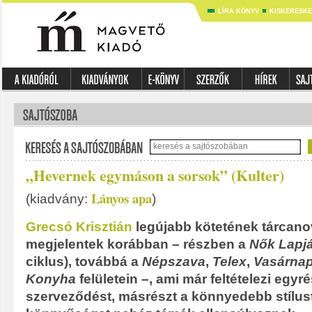
LÍRA KÖNYV
KISKERESK
„Hevernek egymáson a sorsok” (Kulter)
Lányos apa
(kiadvány:
)
Grecsó Krisztián
legújabb kötetének tárcanov
megjelentek korábban – részben a
Nők Lapj
ciklus), továbbá a
Népszava
,
Telex
,
Vasárnap
Konyha
felületein –, ami már feltételezi egyr
szerveződést, másrészt a könnyedebb stílus