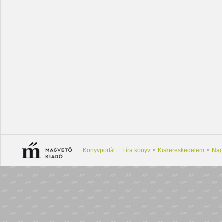
Könyvportál
Líra könyv
Kiskereskedelem
Nag