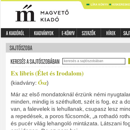
LÍRA KÖNYV
KISKERESK
Ex libris (Élet és Irodalom)
Ősz
(kiadvány:
)
Már az első mondatoknál érzünk némi nyugtalan
minden, mindig is széthullott, szét is fog, ez a 
van, a falevelek is lehullanak, csupasz lesz min
a repedések, a poros fűcsomók, „a rothadó roth
és pucér világ lehangoló mintázata. Látszani fo