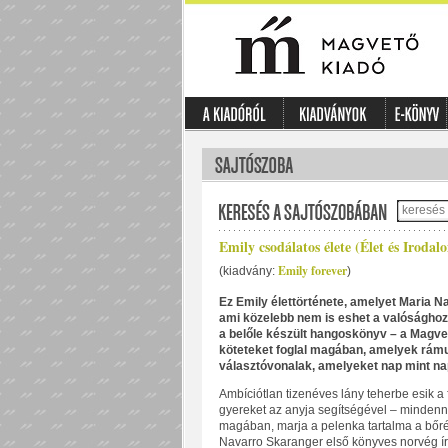
Emily csodálatos élete (Élet és Irodal
Emily forever
(kiadvány:
)
Ez Emily élettörténete, amelyet Maria Na
ami közelebb nem is eshet a valósághoz. 
a belőle készült hangoskönyv – a Magve
köteteket foglal magában, amelyek rámut
választóvonalak, amelyeket nap mint na
Ambíciótlan tizenéves lány teherbe esik a fi
gyereket az anyja segítségével – mindenna
magában, marja a pelenka tartalma a bőrét,
Navarro Skaranger első könyves norvég író