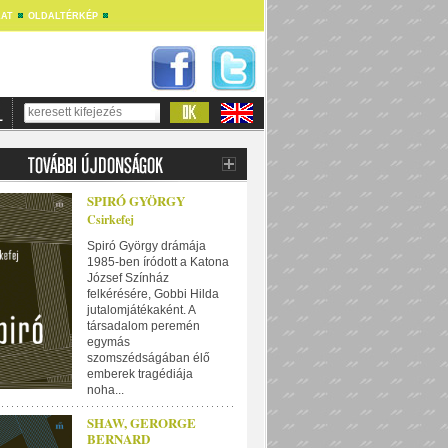
AT
OLDALTÉRKÉP
SPIRÓ GYÖRGY
Csirkefej
Spiró György drámája
1985-ben íródott a Katona
József Színház
felkérésére, Gobbi Hilda
jutalomjátékaként. A
társadalom peremén
egymás
szomszédságában élő
emberek tragédiája
noha...
SHAW, GERORGE
BERNARD