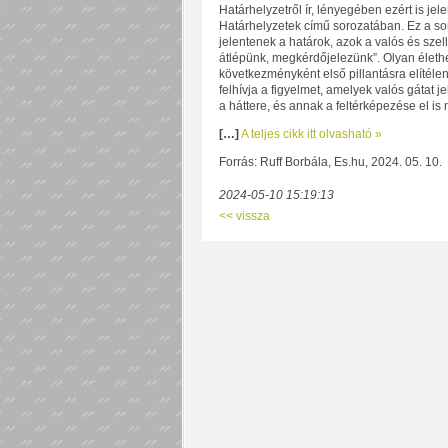
Határhelyzetről ír, lényegében ezért is j
Határhelyzetek című sorozatában. Ez a sor
jelentenek a határok, azok a valós és sze
átlépünk, megkérdőjelezünk”. Olyan élethe
következményként első pillantásra elítélen
felhívja a figyelmet, amelyek valós gátat
a háttere, és annak a feltérképezése el is
[…]
A teljes cikk itt olvasható »
Forrás: Ruff Borbála, Es.hu, 2024. 05. 10.
2024-05-10 15:19:13
<< vissza