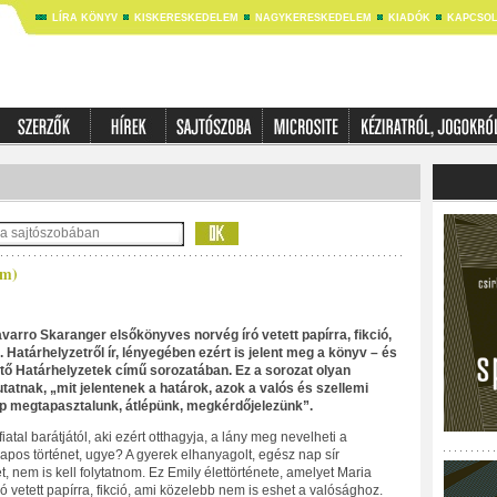
LÍRA KÖNYV
KISKERESKEDELEM
NAGYKERESKEDELEM
KIADÓK
KAPCSOL
om)
varro Skaranger elsőkönyves norvég író vetett papírra, fikció,
Határhelyzetről ír, lényegében ezért is jelent meg a könyv – és
tő Határhelyzetek című sorozatában. Ez a sorozat olyan
atnak, „mit jelentenek a határok, azok a valós és szellemi
p megtapasztalunk, átlépünk, megkérdőjelezünk”.
atal barátjától, aki ezért otthagyja, a lány meg nevelheti a
pos történet, ugye? A gyerek elhanyagolt, egész nap sír
 nem is kell folytatnom. Ez Emily élettörténete, amelyet Maria
 vetett papírra, fikció, ami közelebb nem is eshet a valósághoz.