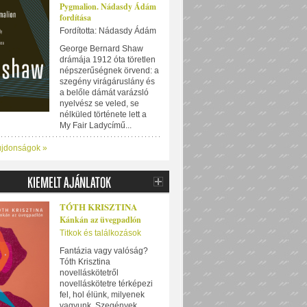
Pygmalion. Nádasdy Ádám
fordítása
Fordította: Nádasdy Ádám
George Bernard Shaw
drámája 1912 óta töretlen
népszerűségnek örvend: a
szegény virágáruslány és
a belőle dámát varázsló
nyelvész se veled, se
nélküled története lett a
My Fair Ladycímű...
újdonságok »
TÓTH KRISZTINA
Kánkán az üvegpadlón
Titkok és találkozások
Fantázia vagy valóság?
Tóth Krisztina
novelláskötetről
novelláskötetre térképezi
fel, hol élünk, milyenek
vagyunk. Szegények,