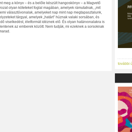
elent meg a könyv – és a belőle készült hangoskönyv – a Magvető
ozat olyan köteteket foglal magában, amelyek rámutatnak, „mit
llemi választóvonalak, amelyeket nap mint nap megtapasztalunk,
lyzeteket tárgyal, amelyek „határt” húznak valaki sorsában, és
dő viselkedést, életformát idéznek elő. És olyan határvonalakra is
 jelentenek az emberek között. Nem tudják, mi ezeknek a sorsoknak
 marad.
további 