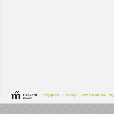
Könyvportál
Líra könyv
Kiskereskedelem
Nag