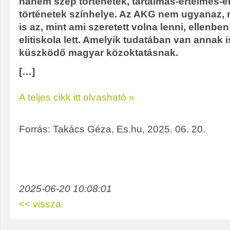
hanem szép történetek, tartalmas-értelmes-é
történetek színhelye. Az AKG nem ugyanaz, m
is az, mint ami szeretett volna lenni, ellenbe
elitiskola lett. Amelyik tudatában van annak is
küszködő magyar közoktatásnak.
[…]
A teljes cikk itt olvasható »
Forrás: Takács Géza, Es.hu, 2025. 06. 20.
2025-06-20 10:08:01
<< vissza