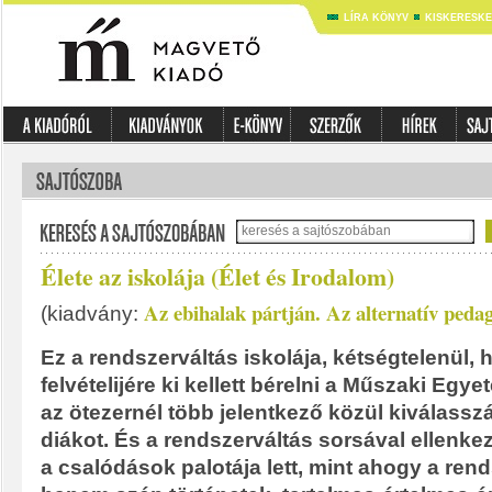
LÍRA KÖNYV
KISKERESK
Élete az iskolája (Élet és Irodalom)
Az ebihalak pártján. Az alternatív pedag
(kiadvány:
Ez a rendszerváltás iskolája, kétségtelenül, 
felvételijére ki kellett bérelni a Műszaki Egy
az ötezernél több jelentkező közül kiválassz
diákot. És a rendszerváltás sorsával ellenke
a csalódások palotája lett, mint ahogy a ren