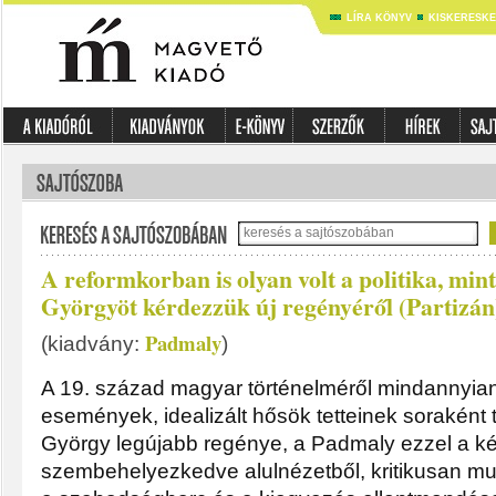
LÍRA KÖNYV
KISKERESK
A reformkorban is olyan volt a politika, min
Györgyöt kérdezzük új regényéről (Partizán
Padmaly
(kiadvány:
)
A 19. század magyar történelméről mindannyian
események, idealizált hősök tetteinek soraként 
György legújabb regénye, a Padmaly ezzel a k
szembehelyezkedve alulnézetből, kritikusan mut