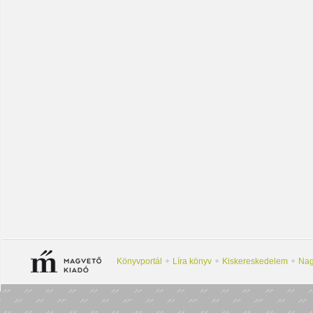
Könyvportál
Líra könyv
Kiskereskedelem
Nag