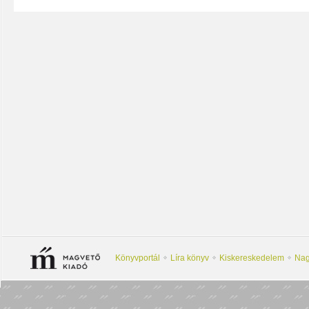
Könyvportál
Líra könyv
Kiskereskedelem
Nag