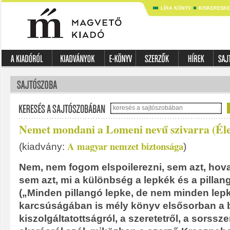
LÍRA KÖNYV
KISKERESK
Nemet mondani a Lomeni nevű szivarra (Éle
A magyar nemzet biztonsága
(kiadvány:
)
Nem, nem fogom elspoilerezni, sem azt, hova 
sem azt, mi a különbség a lepkék és a pillan
(„Minden pillangó lepke, de nem minden lepke
karcsúságában is mély könyv elsősorban a b
kiszolgáltatottságról, a szeretetről, a sorssze