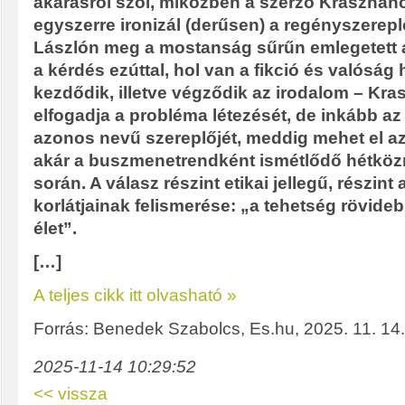
akarásról szól, miközben a szerző Krasznaho
egyszerre ironizál (derűsen) a regényszerep
Lászlón meg a mostanság sűrűn emlegetett 
a kérdés ezúttal, hol van a fikció és valóság 
kezdődik, illetve végződik az irodalom – Kra
elfogadja a probléma létezését, de inkább az 
azonos nevű szereplőjét, meddig mehet el az 
akár a buszmenetrendként ismétlődő hétköz
során. A válasz részint etikai jellegű, részint
korlátjainak felismerése: „a tehetség rövidebb
élet”.
[…]
A teljes cikk itt olvasható »
Forrás: Benedek Szabolcs, Es.hu, 2025. 11. 14.
2025-11-14 10:29:52
<< vissza