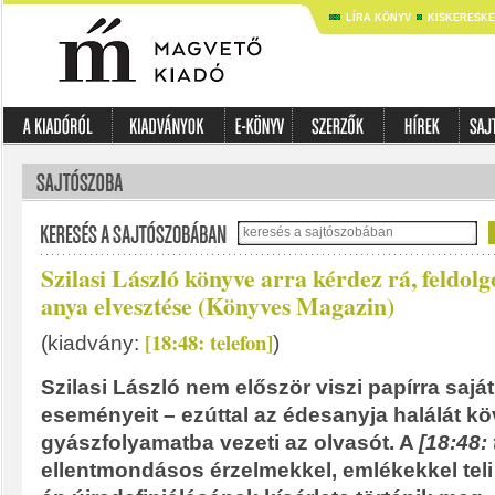
LÍRA KÖNYV
KISKERESK
Szilasi László könyve arra kérdez rá, feldol
anya elvesztése (Könyves Magazin)
[18:48: telefon]
(kiadvány:
)
Szilasi László nem először viszi papírra sajá
eseményeit – ezúttal az édesanyja halálát k
gyászfolyamatba vezeti az olvasót. A
[18:48: 
ellentmondásos érzelmekkel, emlékekkel teli