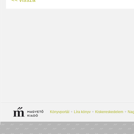
Könyvportál
Líra könyv
Kiskereskedelem
Nag