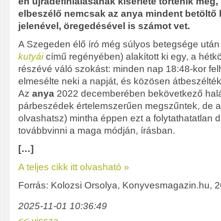
én újradefiniálásának kísérlete történik meg
elbeszélő nemcsak az anya mindent betöltő h
jelenével, öregedésével is számot vet.
A Szegeden élő író még súlyos betegsége után (
kutyái
című regényében) alakított ki egy, a hét
részévé váló szokást: minden nap 18:48-kor fel
elmesélte neki a napját, és közösen átbeszélték 
Az
anya
2022 decemberében bekövetkező halá
párbeszédek értelemszerűen megszűntek, de a
olvashatsz) mintha éppen ezt a folytathatatlan 
továbbvinni a maga módján, írásban.
[…]
A teljes cikk itt olvasható »
Forrás: Kolozsi Orsolya, Konyvesmagazin.hu, 2
2025-11-01 10:36:49
<< vissza